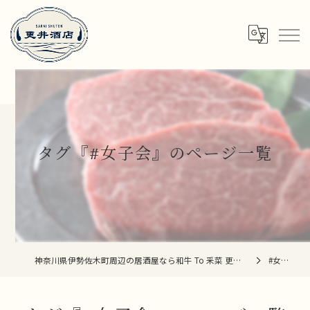
タグ『#女子会』のページ一覧
神奈川県伊勢佐木町周辺の居酒屋なら和牛 To 釆菜 更井酒店
#女子会