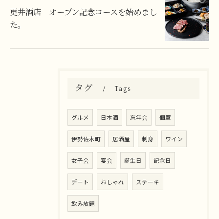
更井酒店 オープン記念コースを始めまし
た。
タグ
Tags
グルメ
日本酒
忘年会
個室
伊勢佐木町
居酒屋
刺身
ワイン
女子会
宴会
誕生日
記念日
デート
おしゃれ
ステーキ
飲み放題