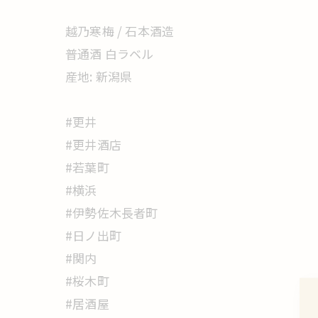
越乃寒梅 / 石本酒造
普通酒 白ラベル
産地: 新潟県
#更井
#更井酒店
#若葉町
#横浜
#伊勢佐木長者町
#日ノ出町
#関内
#桜木町
#居酒屋