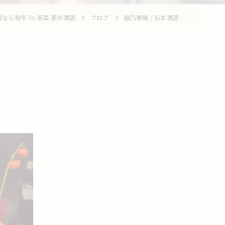
ら和牛 To 釆菜 更井酒店
ブログ
越乃寒梅 / 石本酒造