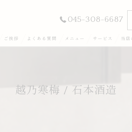
045-308-6687
ご挨拶
よくある質問
メニュー
サービス
当店
和牛
日本
ディ
越乃寒梅 / 石本酒造
おば
和食