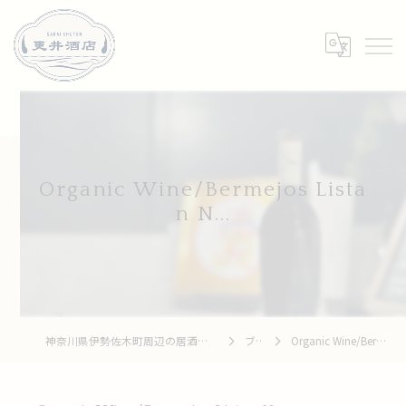
Organic Wine/Bermejos Lista
n N...
神奈川県伊勢佐木町周辺の居酒屋なら和牛 To 釆菜 更井酒店
ブログ
Organic Wine/Bermejos Listan N...