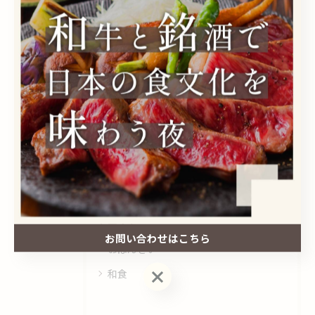
#居酒屋
カテゴリー
Categories
全てのカテゴリー
和牛
日本酒
ディナー
お問い合わせはこちら
おばんざい
お問い合わせはこちら
和食