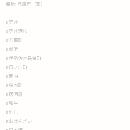
産地: 兵庫県（灘）
#更井
#更井酒店
#若葉町
#横浜
#伊勢佐木長者町
#日ノ出町
#関内
#桜木町
#居酒屋
#和牛
#刺し
#おばんざい