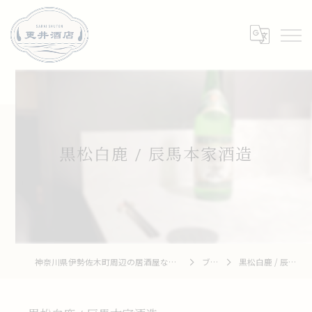
黒松白鹿 / 辰馬本家酒造
神奈川県伊勢佐木町周辺の居酒屋なら和牛 To 釆菜 更井酒店
ブログ
黒松白鹿 / 辰馬本家酒造