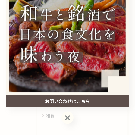
#居酒屋
#日本酒
カテゴリー
Categories
全てのカテゴリー
和牛
日本酒
ディナー
お問い合わせはこちら
おばんざい
和食
お問い合わせはこちら