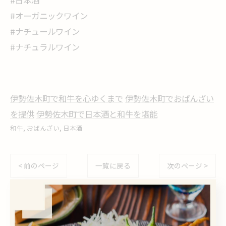
#日本酒
#オーガニックワイン
#ナチュールワイン
#ナチュラルワイン
伊勢佐木町で和牛を心ゆくまで
伊勢佐木町でおばんざい
を提供
伊勢佐木町で日本酒と和牛を堪能
和牛
おばんざい
日本酒
< 前のページ
一覧に戻る
次のページ >
関連タグ