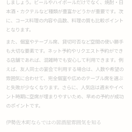
しましょう。ビールやハイボールだけでなく、焼酎・日
居酒屋の飲み放題が宴会や女子会に最適な
本酒・カクテルなど種類が豊富かどうかが重要です。次
理由
に、コース料理の内容や品数、料理の質も比較ポイント
伊勢佐木町で選ぶ宴会向け居酒屋飲み放題
となります。
女子会にぴったりな居酒屋飲み放題プラン
また、個室やテーブル席、貸切可否など空間の使い勝手
宴会を盛り上げる居酒屋飲み放題の選び方
も大切な要素です。ネット予約やリクエスト予約ができ
居酒屋の飲み放題で女子会がもっと楽しく
る店舗であれば、混雑時でも安心して利用できます。例
落ち着いた雰囲気で楽しめる居酒屋の魅力とは
えば、友人同士の宴会で利用する場合は、人数や希望の
落ち着いた雰囲気の居酒屋飲み放題を楽し
雰囲気に合わせて、完全個室や広めのテーブル席を選ぶ
む
と失敗が少なくなります。さらに、人気店は週末やイベ
ント時期に空席が埋まりやすいため、早めの予約が成功
居酒屋で味わう大人の落ち着いたひととき
のポイントです。
飲み放題付き居酒屋で雰囲気を重視する理
由
伊勢佐木町ならではの居酒屋雰囲気を知る
静かな空間が魅力の居酒屋飲み放題体験