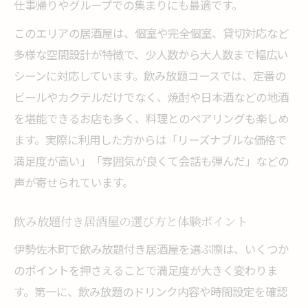
仕事帰りやグループでの集まりにも最適です。
居酒屋飲み放題を賢く活用するための秘訣
このエリアの居酒屋は、個室や完全個室、貸切対応など
飲み放題付き居酒屋の利用術と注意点
多様な空間設計が特徴で、少人数から大人数まで幅広い
居酒屋で満足度を高める飲み放題の活用法
シーンに対応しています。飲み放題コースでは、定番の
飲み放題付き居酒屋を賢く選ぶポイント
ビールやカクテルだけでなく、焼酎や日本酒などの地酒
居酒屋の飲み放題をお得に楽しむコツ紹介
を堪能できるお店も多く、料理とのペアリングも楽しめ
一人飲みにも最適な横浜エリアの居酒屋事情
ます。実際に利用した方からは「リーズナブルな価格で
一人飲みに最適な居酒屋飲み放題の選び方
満足度が高い」「雰囲気が良くて会話も弾んだ」などの
横浜エリアで楽しむ居酒屋一人飲みの魅力
声が寄せられています。
居酒屋飲み放題を一人で満喫できるポイン
飲み放題付き居酒屋の選び方と体験ポイント
ト
伊勢佐木町で飲み放題付き居酒屋を選ぶ際は、いくつか
伊勢佐木町で一人飲みに嬉しい居酒屋特集
のポイントを押さえることで満足度が大きく変わりま
一人でも安心な居酒屋飲み放題の楽しみ方
す。第一に、飲み放題のドリンク内容や時間設定を確認
宴会や女子会に最適な飲み放題プラン探し