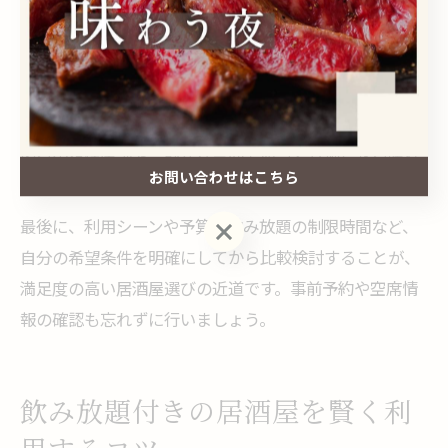
ンキングを参考にすることで、効率よく条件に合うお店
を絞り込めます。
また、一人飲みや少人数利用の場合は、カウンター席や
個室居酒屋の利用がオススメです。店主との会話を楽し
める小規模店舗や、静かな空間でゆっくり過ごせる隠れ
お問い合わせはこちら
家風居酒屋も多く存在します。
最後に、利用シーンや予算、飲み放題の制限時間など、
お問い合わせはこちら
自分の希望条件を明確にしてから比較検討することが、
満足度の高い居酒屋選びの近道です。事前予約や空席情
報の確認も忘れずに行いましょう。
飲み放題付きの居酒屋を賢く利