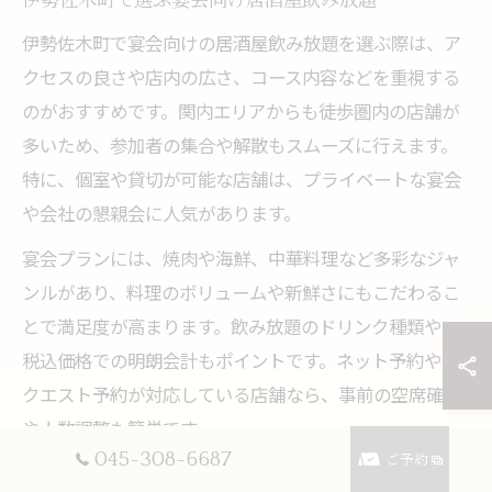
伊勢佐木町で選ぶ宴会向け居酒屋飲み放題
伊勢佐木町で宴会向けの居酒屋飲み放題を選ぶ際は、ア
クセスの良さや店内の広さ、コース内容などを重視する
のがおすすめです。関内エリアからも徒歩圏内の店舗が
多いため、参加者の集合や解散もスムーズに行えます。
特に、個室や貸切が可能な店舗は、プライベートな宴会
や会社の懇親会に人気があります。
宴会プランには、焼肉や海鮮、中華料理など多彩なジャ
ンルがあり、料理のボリュームや新鮮さにもこだわるこ
とで満足度が高まります。飲み放題のドリンク種類や、
税込価格での明朗会計もポイントです。ネット予約やリ
クエスト予約が対応している店舗なら、事前の空席確認
や人数調整も簡単です。
045-308-6687
ご予約
失敗を防ぐためには、希望するコース内容や人数に合わ