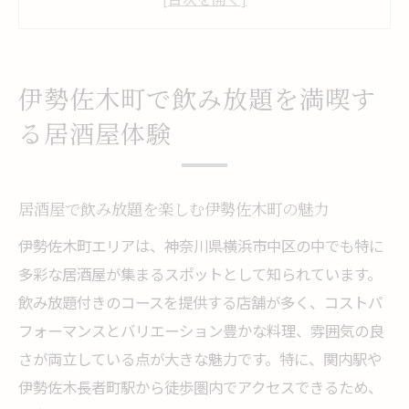
ト
伊勢佐木町ならではの居酒屋雰囲気を知る
飲み放題コースで味わう居酒屋の楽しみ方
伊勢佐木町で飲み放題を満喫す
伊勢佐木町の居酒屋で飲み放題を最大限活
る居酒屋体験
用
コスパ抜群の居酒屋選びで理想の飲み会実現
コスパ重視で選ぶ居酒屋飲み放題のポイン
居酒屋で飲み放題を楽しむ伊勢佐木町の魅力
ト
伊勢佐木町エリアは、神奈川県横浜市中区の中でも特に
居酒屋で理想の飲み会を叶えるコスパ比較
多彩な居酒屋が集まるスポットとして知られています。
コスパ抜群の居酒屋を見極めるチェック法
飲み放題付きのコースを提供する店舗が多く、コストパ
フォーマンスとバリエーション豊かな料理、雰囲気の良
飲み放題付き居酒屋のコスパを徹底検証
さが両立している点が大きな魅力です。特に、関内駅や
伊勢佐木町でコスパ良い居酒屋を探すコツ
伊勢佐木長者町駅から徒歩圏内でアクセスできるため、
飲み放題付きの居酒屋を賢く利用するコツ