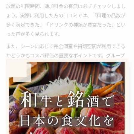
放題の制限時間、追加料金の有無は必ずチェックしまし
ょう。実際に利用した方の口コミでは、「料理の品数が
多く満足できた」「ドリンクの種類が豊富だった」とい
った声が多く見られます。
また、シーンに応じて完全個室や貸切空間が利用できる
かどうかもコスパ評価の重要なポイントです。グループ
利用や宴会の場合は特に、空間の快適さやプライベート
感も重視すると満足度が高まります。
伊勢佐木町でコスパ良い居酒屋を探すコツ
伊勢佐木町でコスパの良い居酒屋を探すコツは、まずネ
ット予約サイトや口コミを積極的に活用することです。
特に、伊勢佐木長者町や関内エリアは店舗数が多く、迷
いやすいエリアでもあります。放題付きコースや人気ラ