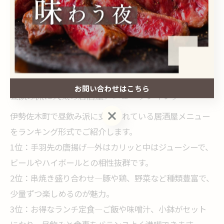
わせて選ぶと良いでしょう。
地元の常連客による口コミやレビューも活用し、伊勢佐
木町ならではの穴場スポットを発掘するのもおすすめで
す。昼飲み初心者だけでなく、経験者にも新鮮な発見が
あるエリアです。
お問い合わせはこちら
昼飲み派に人気の居酒屋メニューランキング
お問い合わせはこちら
伊勢佐木町で昼飲み派に支持されている居酒屋メニュー
をランキング形式でご紹介します。
1位：手羽先の唐揚げ―外はカリッと中はジューシーで、
ビールやハイボールとの相性抜群です。
2位：串焼き盛り合わせ―豚や鶏、野菜など種類豊富で、
少量ずつ楽しめるのが魅力。
3位：お得なランチ定食―ご飯や味噌汁、小鉢がセット