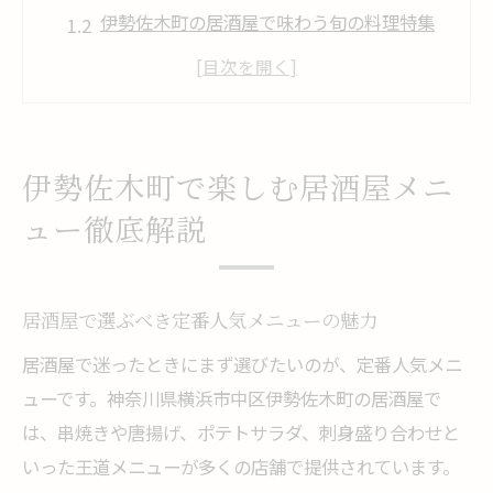
伊勢佐木町の居酒屋で味わう旬の料理特集
居酒屋メニューのおすすめペアリング体験
談
神奈川県発の居酒屋メニュー最新トレンド
分析
伊勢佐木町で楽しむ居酒屋メニ
居酒屋初心者も安心できるメニュー選びの
ュー徹底解説
コツ
昼飲み派も納得の伊勢佐木町居酒屋選び
昼飲みに最適な居酒屋のメニュー事情とは
居酒屋で選ぶべき定番人気メニューの魅力
居酒屋で昼から楽しめる料理とドリンク紹
居酒屋で迷ったときにまず選びたいのが、定番人気メニ
介
ューです。神奈川県横浜市中区伊勢佐木町の居酒屋で
伊勢佐木町ならではの昼飲み向き居酒屋活
は、串焼きや唐揚げ、ポテトサラダ、刺身盛り合わせと
用術
いった王道メニューが多くの店舗で提供されています。