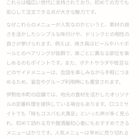
これらは幅広い世代に支持されており、初めての方でも
昼飲み派に人気の居酒屋メニューランキン
安心して注文できる点が大きな魅力です。
グ
居酒屋利用時の昼飲みマナーとポイント解
なぜこれらのメニューが人気なのかというと、素材の良
説
さを活かしたシンプルな味付けや、ドリンクとの相性の
コスパを重視するなら注目の居酒屋料理
良さが挙げられます。例えば、焼き鳥はビールやハイボ
ールとのペアリングが抜群で、串ごとに異なる部位を楽
コスパ重視の居酒屋メニュー選び方ガイド
しめるのもポイントです。また、ポテトサラダや枝豆な
リーズナブルに楽しむ居酒屋料理の賢い注
どのサイドメニューは、会話を楽しみながら手軽につま
文術
めるため、宴会やグループ利用時にも重宝されます。
お得なセットや飲み放題プラン活用のポイ
伊勢佐木町の店舗では、地元の食材を活かしたオリジナ
ント
ルの定番料理を提供している場合もあります。口コミサ
居酒屋で人気のコスパ最強料理特集
イトでも「味もコスパも大満足」といった声が多く見ら
安さと美味しさ両立の居酒屋メニュー分析
れ、初めて訪れる方や居酒屋初心者にもおすすめできる
居酒屋好き必見！伊勢佐木町の逸品料理
メニューばかりです。人気メニューは早めに売り切れる
居酒屋の逸品料理で本格派の味を満喫しよ