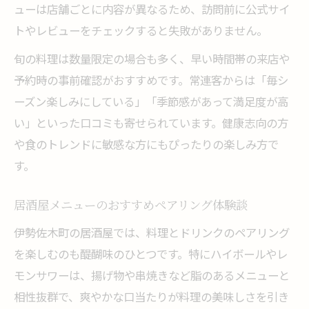
ューは店舗ごとに内容が異なるため、訪問前に公式サイ
アクセス良好な伊勢佐木町居酒屋の魅力
トやレビューをチェックすると失敗がありません。
駅近で便利な居酒屋の選び方とポイント
旬の料理は数量限定の場合も多く、早い時間帯の来店や
アクセス抜群の居酒屋で味わうメニュー特
予約時の事前確認がおすすめです。常連客からは「毎シ
集
ーズン楽しみにしている」「季節感があって満足度が高
伊勢佐木町で居酒屋を探す際の立地のコツ
い」といった口コミも寄せられています。健康志向の方
居酒屋利用に便利なアクセス情報まとめ
や食のトレンドに敏感な方にもぴったりの楽しみ方で
居酒屋選びで重視したい交通利便性とは
す。
居酒屋メニューのおすすめペアリング体験談
伊勢佐木町の居酒屋では、料理とドリンクのペアリング
を楽しむのも醍醐味のひとつです。特にハイボールやレ
モンサワーは、揚げ物や串焼きなど脂のあるメニューと
相性抜群で、爽やかな口当たりが料理の美味しさを引き