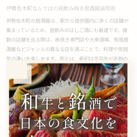
伊勢佐木町ならではの昼飲み向き居酒屋活用術
伊勢佐木町の居酒屋は、駅から徒歩圏内に多くの店舗が
集まっているため、昼飲みのはしご酒にも最適です。複
数の店舗を巡る際は、串焼き専門店や大衆酒場、和風居
酒屋などジャンルの異なる店を選ぶことで、料理や雰囲
気の違いを楽しめます。例えば、最初は手羽先が名物の
店舗で一杯、次にレモンサワーが評判の居酒屋で軽くつ
まむといった流れが人気です。
昼飲みをより快適に楽しむには、ネット予約や公式サイ
トでの事前確認が重要です。特に週末やイベント時期は
混雑しやすいため、早めの予約が失敗を防ぐポイントと
なります。また、店舗によってはカウンター席やテーブ
ル席、個室など設備が異なるため、利用人数や目的に合