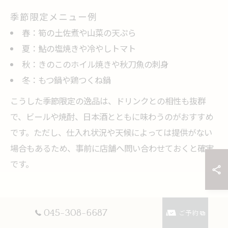
季節限定メニュー例
春：筍の土佐煮や山菜の天ぷら
夏：鮎の塩焼きや冷やしトマト
秋：きのこのホイル焼きや秋刀魚の刺身
冬：もつ鍋や鶏つくね鍋
こうした季節限定の逸品は、ドリンクとの相性も抜群
で、ビールや焼酎、日本酒とともに味わうのがおすすめ
です。ただし、仕入れ状況や天候によっては提供がない
場合もあるため、事前に店舗へ問い合わせておくと確実
です。
鶏肉料理と串焼きが光る居酒屋
045-308-6687
ご予約