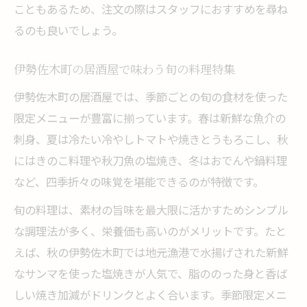
こともあるため、注文の際はスタッフにおすすめを尋ね
う
るのも良いでしょう。
伊勢佐木町で話題の居酒屋名物料理を紹介
逸品揃いの居酒屋メニュー食べ比べ体験記
伊勢佐木町の居酒屋で味わう旬の料理特集
人気の逸品料理を支える居酒屋の工夫とは
伊勢佐木町の居酒屋では、季節ごとの旬の食材を使った
居酒屋で味わいたい季節限定の逸品紹介
限定メニューが豊富に揃っています。春は新鮮な魚介の
刺身、夏は冷たい冷やしトマトや焼きとうもろこし、秋
鶏肉料理と串焼きが光る居酒屋体験を満喫
にはきのこ料理や秋刀魚の塩焼き、冬はおでんや鍋料理
居酒屋で食べたい絶品串焼きメニュー特集
など、四季折々の味覚を堪能できるのが特徴です。
鶏肉料理が自慢の居酒屋で人気の理由を検
証
旬の料理は、素材の旨味を最大限に活かすためシンプル
な調理法が多く、栄養価も高いのがメリットです。たと
串焼き・鶏肉メニューのおすすめ組み合わ
えば、秋の伊勢佐木町では地元漁港で水揚げされた新鮮
せ
なサンマを使った塩焼きが人気で、脂ののった身と香ば
居酒屋で味わう本格鶏料理の美味しさ解説
しい焼き加減がドリンクとよく合います。季節限定メニ
串焼き体験に最適な居酒屋活用法のご提案