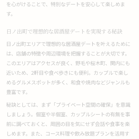
デートに最適な個室居酒屋の選び方ガイド
を心がけることで、特別なデートを安心して楽しめま
居酒屋個室ならではの特別感を楽しもう
す。
二人だけの空間を作る居酒屋個室の活用法
日ノ出町で理想的な居酒屋デートを実現する秘訣
会話が弾む日ノ出町の居酒屋デート術
日ノ出町エリアで理想的な居酒屋デートを叶えるために
居酒屋デートで会話を楽しむための工夫
は、店舗の特徴や周辺環境を把握することが大切です。
会話が盛り上がる居酒屋の選び方とコツ
このエリアはアクセスが良く、野毛や桜木町、関内にも
日ノ出町の居酒屋で距離が縮まる会話術
近いため、2軒目や食べ歩きにも便利。カップルで楽し
居酒屋デートで自然体になれるポイント
めるグルメスポットが多く、和食や焼肉などジャンルも
雰囲気が良い居酒屋で心を通わせる方法
豊富です。
予約やクーポン活用でお得に楽しむコツ
秘訣としては、まず「プライベート空間の確保」を意識
居酒屋デートをお得にする予約のコツ
しましょう。個室や半個室、カップルシートの有無を事
クーポン活用で賢く楽しむ居酒屋の選び方
前に調べておくと、周囲の目を気にせず会話や食事を楽
予約サイトを利用した居酒屋デートの裏技
しめます。また、コース料理や飲み放題プランを活用す