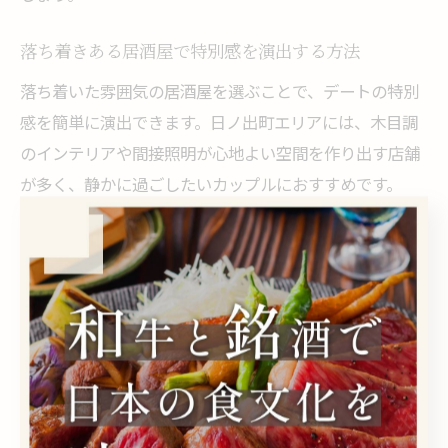
落ち着きある居酒屋で特別感を演出する方法
落ち着いた雰囲気の居酒屋を選ぶことで、デートの特別
感を簡単に演出できます。日ノ出町エリアには、木目調
のインテリアや間接照明が心地よい空間を作り出す店舗
が多く、静かに過ごしたいカップルにおすすめです。
特別なシーンには、完全個室や半個室を選ぶと、周囲の
視線や音を気にせずリラックスできるでしょう。さら
に、記念日や誕生日の場合は、コース料理やデザートプ
レートの演出を事前に相談できるお店もあります。
ただし、個室利用には追加料金や時間制限が設けられて
いる場合もあるため、予約時に条件をしっかり確認しま
しょう。利用シーンに合わせて最適な空間を選ぶこと