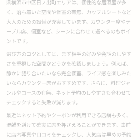
県横浜市中区日ノ出町エリアは、個性的な居酒屋が多
法
く、落ち着いた空間や個室の有無、カップルシートなど
居酒屋ごとの特徴を活かしたデートプラン
大人のための設備が充実しています。カウンター席やテ
落ち着いた空間で過ごす二人の夜に
ーブル席、個室など、シーンに合わせて選べるのもポイ
居酒屋で叶える落ち着いたデート空間の魅
ントです。
力
選び方のコツとしては、まず相手の好みや会話のしやす
静かな居酒屋で心地よい会話を楽しむコツ
さを重視した空間かどうかを確認しましょう。例えば、
大人のための居酒屋で癒しの時間を堪能
静かに語り合いたいなら完全個室、ライブ感を楽しみた
居酒屋選びで差がつく特別な夜の過ごし方
いならカウンター席がおすすめです。さらに、料理ジャ
照明や音楽が居酒屋デートに与える効果
ンルやコースの有無、ネット予約のしやすさも合わせて
個室のある居酒屋でプライベートなひとときを
チェックすると失敗が減ります。
個室居酒屋で叶うプライベートデートの魅
最近はネット予約やクーポンが利用できる店舗も多く、
力
混雑を避けて確実に席を押さえることができます。事前
居酒屋個室でゆったり過ごす大人の時間
に店内写真や口コミをチェックし、人気店は早めの予約