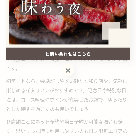
が、失敗しないデートの秘訣です。
居酒屋ごとの特徴を活かしたデートプラン
日ノ出町周辺の居酒屋は、それぞれに個性的な特徴があ
り、デートプランの幅を広げてくれます。例えば、焼肉
や焼き鳥専門店ではカウンター席で職人技を間近に見な
お問い合わせはこちら
がら食事を楽しめ、和食や海鮮を堪能できるお店も豊富
です。
お問い合わせはこちら
初デートなら、会話がしやすい静かな和食店や、気軽に
楽しめるイタリアンがおすすめです。記念日や特別な日
には、コース料理やワインが充実したお店で、ゆったり
とした時間を過ごすのも良いでしょう。
各店舗ごとにネット予約や当日予約が可能な場合も多
く、思い立った時に利用しやすいのも日ノ出町エリアの