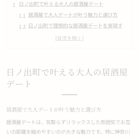
日ノ出町で叶える大人の居酒屋デート
居酒屋で大人デートが叶う魅力と選び方
日ノ出町で理想的な居酒屋デートを実現す
る秘訣
居酒屋デートで失敗しないためのポイント
とは
雰囲気重視の居酒屋で過ごす大人の夜
日ノ出町で叶える大人の居酒屋
アクセス抜群な居酒屋で快適デートを満喫
デート
居酒屋選びが変える特別なデート体験
居酒屋選びで変わる二人のデート満足度
デート成功のカギは居酒屋の雰囲気にあり
居酒屋で大人デートが叶う魅力と選び方
カップルに人気の居酒屋選びのテクニック
居酒屋デートは、気取らずリラックスした雰囲気でお互
いの距離を縮めやすいのが大きな魅力です。特に神奈川
落ち着きある居酒屋で特別感を演出する方