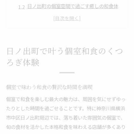
日ノ出町の個室空間で過ごす癒しの和食体
験
和食と個室の静けさが織りなす心地よさ
個室和食ならではのプライベート空間の魅
力
日ノ出町で叶う個室和食のくつ
神奈川県横浜市中区で個室和食を楽しむコ
ろぎ体験
ツ
和食を静かに味わう個室利用の魅力とは
個室ならではの和食の静けさと安心感を実
個室で味わう和食の贅沢な時間を満喫
感
個室で和食を楽しむ最大の魅力は、周囲を気にせずゆっ
和食を個室で堪能する特別なひととき
たりとした時間を過ごせることです。特に神奈川県横浜
個室利用が和食の味わいを深める理由
市中区日ノ出町周辺では、落ち着いた雰囲気の個室で、
旬の食材を活かした本格和食を味わえる店舗が多くあり
静かな個室が和食の美味しさを引き立てる