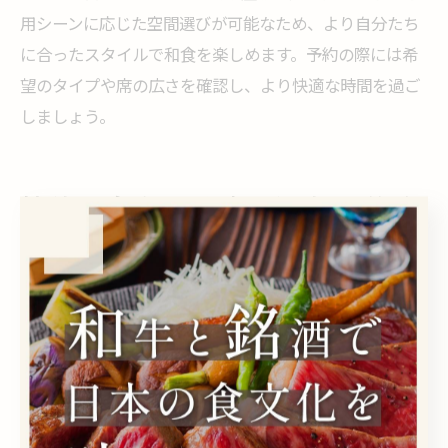
用シーンに応じた空間選びが可能なため、より自分たち
に合ったスタイルで和食を楽しめます。予約の際には希
望のタイプや席の広さを確認し、より快適な時間を過ご
しましょう。
接待や会食に最適な個室の選び
方ガイド
接待向きの個室和食店を選ぶポイント
接待にふさわしい個室和食店を選ぶ際は、まず「個室の
プライバシー性」と「和食の質」が重要なポイントとな
ります。横浜市中区日ノ出町エリアでは、完全個室を備