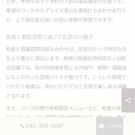
ため、早めのネット予約や人数の事前確認が必要です。
希望のコースやサプライズ演出も事前打ち合わせを行う
と、より満足度の高いお祝い体験が実現できます。
和食と個室空間で過ごす記念日の魅力
和食と個室空間の組み合わせは、記念日という特別な日
をより豊かに演出します。神奈川県横浜市中区日ノ出町
の店舗では、和の伝統美を感じる内装や、照明・調度品
にもこだわった空間づくりが魅力です。こうした環境で
いただく和食は、味わいだけでなく五感で楽しめる体験
となります。
また、コース料理や季節限定メニューなど、和食の多彩
なラインナップも個室利用の醍醐味です。例えば、春は
045-308-6687
旬の魚介、秋はきのこや根菜を使った料理が登場し、四
ご予約