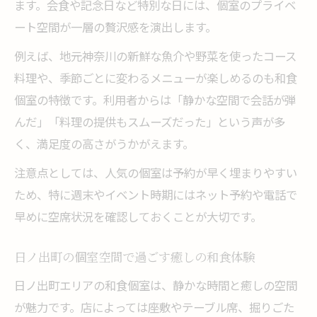
ます。会食や記念日など特別な日には、個室のプライベ
個室和食で叶うリラックスした食事時間
ート空間が一層の贅沢感を演出します。
接待や会食に最適な個室の選び方ガイド
例えば、地元神奈川の新鮮な魚介や野菜を使ったコース
接待向きの個室和食店を選ぶポイント
料理や、季節ごとに変わるメニューが楽しめるのも和食
会食にふさわしい個室の和食空間とは
個室の特徴です。利用者からは「静かな空間で会話が弾
個室和食で印象を高める選び方の極意
んだ」「料理の提供もスムーズだった」という声が多
個室の広さや雰囲気が和食会食を左右する
く、満足度の高さがうかがえます。
和食接待に最適な個室の条件を知る
注意点としては、人気の個室は予約が早く埋まりやすい
落ち着きのある個室で堪能する和食の美味しさ
ため、特に週末やイベント時期にはネット予約や電話で
落ち着いた個室で味わう和食の深い魅力
早めに空席状況を確認しておくことが大切です。
個室空間が引き出す和食の本当の美味しさ
個室和食で寛ぎながら料理を堪能する方法
日ノ出町の個室空間で過ごす癒しの和食体験
静寂な個室で一品一品を楽しむ和食体験
日ノ出町エリアの和食個室は、静かな時間と癒しの空間
和食の味を引き立てる個室の落ち着き
が魅力です。店によっては座敷やテーブル席、掘りごた