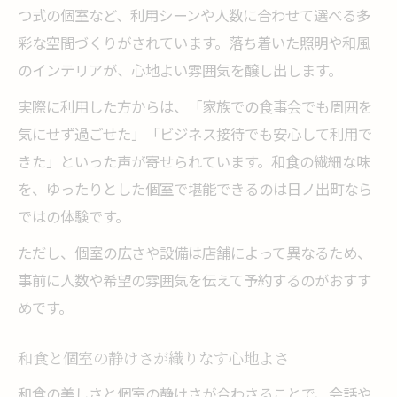
つ式の個室など、利用シーンや人数に合わせて選べる多
記念日にも喜ばれる個室和食の楽しみ方
彩な空間づくりがされています。落ち着いた照明や和風
記念日を彩る個室和食の選び方と演出
のインテリアが、心地よい雰囲気を醸し出します。
個室で祝う和食の記念日が特別な理由
実際に利用した方からは、「家族での食事会でも周囲を
個室利用で叶う和食の心温まるお祝い体験
気にせず過ごせた」「ビジネス接待でも安心して利用で
和食と個室空間で過ごす記念日の魅力
きた」といった声が寄せられています。和食の繊細な味
大切な日を個室和食で彩るおすすめポイン
を、ゆったりとした個室で堪能できるのは日ノ出町なら
ト
ではの体験です。
予約のコツから選ぶ日ノ出町の個室特集
ただし、個室の広さや設備は店舗によって異なるため、
個室和食店の予約を成功させるポイント
事前に人数や希望の雰囲気を伝えて予約するのがおすす
日ノ出町で個室和食を確実に予約する方法
めです。
個室の空席情報を押さえた和食店選び
ネット予約でスムーズに個室和食を楽しむ
和食と個室の静けさが織りなす心地よさ
個室和食の予約トラブルを避けるために
和食の美しさと個室の静けさが合わさることで、会話や