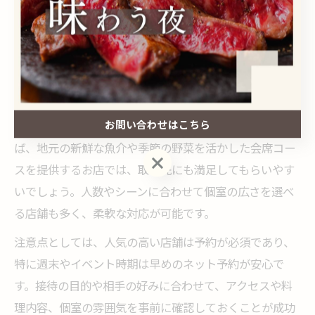
えた店舗が多く、落ち着いた空間で大切な商談や会話を
安心して行える環境が整っています。特に、周囲の雑音
が気にならない静かな個室や、和の趣を感じられるしつ
らえが接待の成功を左右します。
さらに、おもてなしの心を感じさせる丁寧な接客や、旬
お問い合わせはこちら
の食材を使った日本料理も高評価のポイントです。例え
ば、地元の新鮮な魚介や季節の野菜を活かした会席コー
お問い合わせはこちら
スを提供するお店では、取引先にも満足してもらいやす
いでしょう。人数やシーンに合わせて個室の広さを選べ
る店舗も多く、柔軟な対応が可能です。
注意点としては、人気の高い店舗は予約が必須であり、
特に週末やイベント時期は早めのネット予約が安心で
す。接待の目的や相手の好みに合わせて、アクセスや料
理内容、個室の雰囲気を事前に確認しておくことが成功