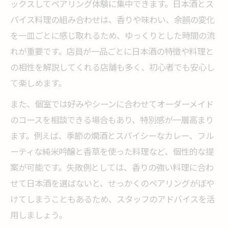
ックスしてペアリング体験に集中できます。日本酒とス
個室で学ぶ日本酒とスパイス料理の楽しみ
パイス料理の組み合わせは、香りや味わい、余韻の変化
方ガイド
を一皿ごとに感じ取れるため、ゆっくりとした時間の流
特別な空間で味わう日本酒とスパイス料理
れが重要です。店員が一品ごとに日本酒の特徴や料理と
の相性を解説してくれる店舗も多く、初心者でも安心し
個室で味わう日本酒とスパイス料理の特別
て楽しめます。
感
伊勢佐木町の隠れ家個室で堪能するペアリ
また、個室では好みやシーンに合わせてオーダーメイド
ング
のコースを相談できる場合もあり、特別感が一層高まり
日本酒とスパイス料理の魅力を個室で満喫
ます。例えば、季節の燗酒とスパイシーなカレー、フル
する方法
ーティな純米吟醸と香草を使った料理など、個性的な提
案が可能です。失敗例としては、香りの強い料理に合わ
個室だから叶う日本酒ペアリングの非日常
せて日本酒を選ばないと、せっかくのペアリングがぼや
体験
けてしまうこともあるため、スタッフのアドバイスを活
特別な空間で楽しむ日本酒とスパイス料理
用しましょう。
の調和