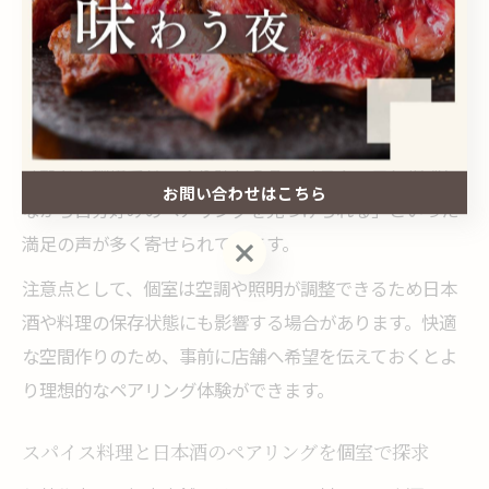
個室空間では、日本酒の温度管理や提供タイミングにも
こだわることができ、スパイス料理との相性を最大限に
引き出す工夫がなされています。例えば、料理の提供順
や日本酒の温度を少しずつ変えることで、同じ食材でも
異なる味わいを楽しむことが可能です。利用者からは
「静かな環境でじっくり味わえる」「スタッフと相談し
お問い合わせはこちら
ながら自分好みのペアリングを見つけられる」といった
満足の声が多く寄せられています。
お問い合わせはこちら
注意点として、個室は空調や照明が調整できるため日本
酒や料理の保存状態にも影響する場合があります。快適
な空間作りのため、事前に店舗へ希望を伝えておくとよ
り理想的なペアリング体験ができます。
スパイス料理と日本酒のペアリングを個室で探求