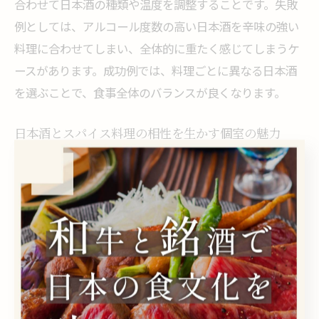
合わせて日本酒の種類や温度を調整することです。失敗
例としては、アルコール度数の高い日本酒を辛味の強い
料理に合わせてしまい、全体的に重たく感じてしまうケ
ースがあります。成功例では、料理ごとに異なる日本酒
を選ぶことで、食事全体のバランスが良くなります。
日本酒とスパイス料理の相性を生かす個室の魅力
個室で味わう日本酒とスパイス料理の組み合わせは、落
ち着いた雰囲気の中でじっくりとその相性を堪能できる
点が大きな魅力です。周囲の目を気にせず、会話や食事
に集中できることで、より深いペアリング体験を得られ
ます。また、個室ならではのサービスとして、スタッフ
によるペアリングアドバイスや特別メニューの提案を受
けられる場合もあります。