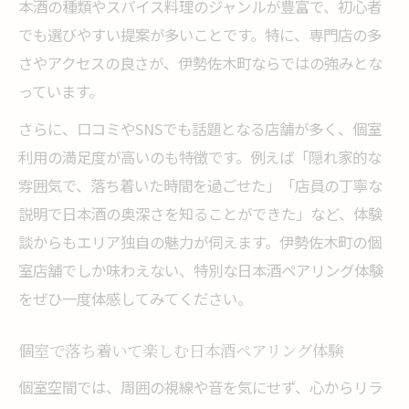
本酒の種類やスパイス料理のジャンルが豊富で、初心者
を知る
でも選びやすい提案が多いことです。特に、専門店の多
スパイス料理と日本酒の魅力を個室で再発
さやアクセスの良さが、伊勢佐木町ならではの強みとな
見
っています。
日本酒と個室空間で味わう特別なペアリン
さらに、口コミやSNSでも話題となる店舗が多く、個室
グ体験
利用の満足度が高いのも特徴です。例えば「隠れ家的な
ペアリング初心者にもおすすめな日本酒体験法
雰囲気で、落ち着いた時間を過ごせた」「店員の丁寧な
個室で安心して楽しめる日本酒ペアリング
説明で日本酒の奥深さを知ることができた」など、体験
の始め方
談からもエリア独自の魅力が伺えます。伊勢佐木町の個
初心者でも楽しめる日本酒とスパイス料理
室店舗でしか味わえない、特別な日本酒ペアリング体験
の組み合わせ
をぜひ一度体感してみてください。
伊勢佐木町で体験する個室日本酒ペアリン
グのコツ
個室で落ち着いて楽しむ日本酒ペアリング体験
日本酒ペアリング初心者に適した個室空間
個室空間では、周囲の視線や音を気にせず、心からリラ
の魅力