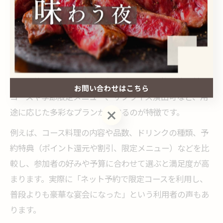
られます。幹事経験の浅い方は、チェックリストを作成
して予約時に一つずつ確認するのが安心です。
宴会プラン充実で予約人気の居酒屋活用術
日ノ出町周辺で宴会プランが充実している居酒屋は、ネ
ット予約サイトでも高い人気を誇ります。飲み放題付き
お問い合わせはこちら
コースや季節限定メニュー、サプライズ演出可など、用
途に応じた多彩なプランが選べるのが特徴です。
お問い合わせはこちら
例えば、コース料理の内容や品数、ドリンクの種類、予
約特典（ポイント還元や割引、限定メニュー）などを比
較し、参加者の好みや予算に合わせて選ぶと満足度が高
まります。実際に「ネット予約で限定コースを利用し、
普段よりも豪華な宴会になった」という利用者の声もあ
ります。