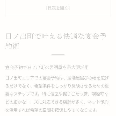
る方法
安い宴会プランを居酒屋予約で叶えるコツ
宴会を盛り上げるための予約時の注意点
宴会向け居酒屋選びで失敗しない予約術
日ノ出町で叶える快適な宴会予
宴会を楽しむなら居酒屋予約が決め手
約術
宴会成功のカギは居酒屋ネット予約活用に
あり
居酒屋予約で宴会のスムーズな進行を実現
宴会予約で日ノ出町の居酒屋を最大限活用
宴会シーン別おすすめの居酒屋予約方法
日ノ出町エリアでの宴会予約は、居酒屋選びの幅を広げ
るだけでなく、希望条件をしっかり反映させるための重
宴会予約時に押さえたい居酒屋の選び方
要なステップです。特に個室や掘りごたつ席、喫煙可な
宴会プラン充実で予約人気の居酒屋活用術
どの細かなニーズに対応できる店舗が多く、ネット予約
個室や喫煙可で選ぶ宴会の新常識
を活用すれば希望の空間を確保しやすくなります。
個室居酒屋予約で宴会をゆったり満喫する