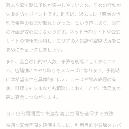
週末や繁忙期は予約が集中しやすいため、早めの行動が
方法
失敗を防ぐポイントです。例えば、過去には「直前の予
喫煙可能な宴会向け居酒屋予約のポイント
約で希望の個室が取れなかった」という声もあり、事前
宴会に最適な個室・掘りごたつ居酒屋選び
の計画が安心につながります。ネット予約サイトや公式
個室宴会予約で周囲を気にせず楽しむコツ
サイトの情報を活用し、エリアの人気店や空席状況をこ
宴会予約時に役立つ個室・喫煙条件の確認
まめにチェックしましょう。
法
また、宴会の目的や人数、予算を明確にしておくこと
ネット予約で手軽に宴会プラン実現
で、店舗側とのやり取りもスムーズになります。予約時
ネット予約で宴会に最適な居酒屋を探すコ
には希望条件を具体的に伝え、コースや飲み放題の有
ツ
無、料理ジャンルなども相談しておくことが、満足度の
宴会に便利なネット予約の使い方と注意点
高い宴会につながります。
居酒屋予約サイトで宴会プラン比較する方
法
日ノ出町居酒屋で快適な宴会空間を確保する方法
ポイントやクーポンを活用した宴会予約術
快適な宴会空間を確保するには、利用目的や参加メンバ