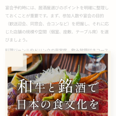
宴会予約時には、居酒屋選びのポイントを明確に整理し
ておくことが重要です。まず、参加人数や宴会の目的
（歓送迎会、同窓会、合コンなど）を把握し、それに応
じた店舗の規模や空間（個室、座敷、テーブル席）を選
びましょう。
料理ジャンルやドリンクの充実度、飲み放題付きコース
の有無、設備（掘りごたつ、プロジェクター、喫煙スペ
ースなど）も確認ポイントです。特に日ノ出町エリア
は、店舗ごとにコンセプトや対応人数が異なるため、ネ
ット予約サイトの口コミやランキング、食べログ評価な
ども参考にしましょう。
さらに、予算やアクセス、営業時間、キャンセル規定な
ども事前にチェックすることで、当日のトラブルを避け