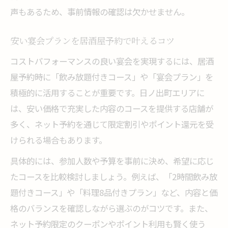
喫煙可能な居酒屋で宴会を快適に楽しむコ
声もあるため、事前情報の確認は欠かせません。
ツ
喫煙者歓迎の宴会向け居酒屋予約術
安い宴会プランを居酒屋予約で叶えるコツ
宴会で失敗しない喫煙スペースの選び方
コストパフォーマンスの良い宴会を実現するには、居酒
宴会予約時の喫煙条件とそのチェック方法
屋予約時に「飲み放題付きコース」や「宴会プラン」を
積極的に活用することが重要です。日ノ出町エリアに
は、安い価格で充実した内容のコースを提供する店舗が
多く、ネット予約を通じて限定割引やポイント還元を受
けられる場合もあります。
具体的には、参加人数や予算を事前に決め、希望に応じ
たコースを比較検討しましょう。例えば、「2時間飲み放
題付きコース」や「料理8品付きプラン」など、内容と価
格のバランスを確認しながら選ぶのがコツです。また、
ネット予約限定のクーポンやポイント利用も賢く使う