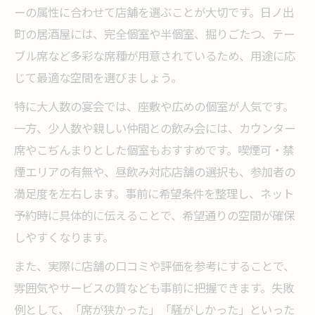
ネット予約で宴会の準備が簡単になる理由
ーの属性に合わせて店舗を選ぶことが大切です。日ノ出
町の居酒屋には、完全個室や半個室、掘りごたつ、テー
昼飲み宴会も安心の日ノ出町の魅力
ブル席など多彩な席種が用意されているため、用途に応
昼飲み宴会におすすめの居酒屋予約ポイン
じて最適な空間を選びましょう。
ト
日ノ出町で昼飲み宴会を楽しむコツと注意
特に大人数の宴会では、座敷や広めの個室が人気です。
点
一方、少人数や親しい仲間との飲み会には、カウンター
席やこぢんまりとした個室もおすすめです。喫煙可・禁
昼飲み対応宴会プランを居酒屋で予約する
煙エリアの有無や、昼飲み対応店舗の選択も、参加者の
方法
満足度を左右します。事前に希望条件を整理し、ネット
昼飲み宴会向け居酒屋選びで気をつけたい
予約時に具体的に伝えることで、希望通りの空間が確保
点
しやすくなります。
宴会予約で昼飲みを満喫するノウハウ
また、実際に店舗の口コミや評価を参考にすることで、
喫煙環境を重視した宴会の秘訣とは
雰囲気やサービスの質なども事前に把握できます。失敗
宴会予約時に喫煙環境を確認する重要性
例として、「席が狭かった」「騒がしかった」といった