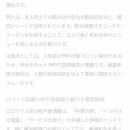
理由です。
落ち着いた空間が自慢の和牛居酒屋活用術
和牛を落ち着いた空間で味わう居酒屋選び
例えば、友人同士での飲み会や会社の歓送迎会など、幅
雰囲気重視で選ぶ和牛居酒屋活用のポイン
広いシーンで活用されています。飲み放題付きコースや
ト
クーポンを利用することで、コスパ良く多彩な和牛メニ
ューを楽しめるのも魅力です。
静かな個室で和牛料理を楽しむコツ
落ち着いた空間が人気の和牛居酒屋の魅力
注意点としては、人気店は予約が取りにくい場合がある
ため、早めのネット予約や空席確認が重要です。個室希
和牛ディナーをゆったり過ごすための工夫
望の場合は、人数や利用目的を伝えて事前に相談すると
飲み放題付きコースで和牛の贅沢体験を
スムーズです。
和牛と飲み放題コースで贅沢な時間を満喫
横浜駅で和牛飲み放題コースを楽しむ方法
口コミで話題の和牛居酒屋の魅力を徹底解説
飲み放題付き和牛コースの魅力と選び方
口コミで人気の和牛居酒屋は、「料理の質」「くつろげ
和牛料理と相性の良いドリンクを楽しむ
る個室」「サービスの良さ」が共通した評価ポイントで
宴会に最適な和牛飲み放題コース活用術
す。特に横浜駅西口や周辺エリアでは、厳選和牛を使っ