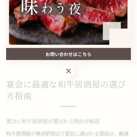
しめた」「ゆったりした空間で料理を堪能できた」とい
った声も多く聞かれます。
注意点として、人数変更やキャンセル規定など店舗ごと
のルールを事前に確認しておきましょう。ネット予約や
事前問い合わせを活用することで、トラブルを防ぎ、和
お問い合わせはこちら
牛宴会をより快適に楽しむことができます。
お問い合わせはこちら
宴会に最適な和牛居酒屋の選び
方指南
宴会に和牛居酒屋が選ばれる理由を解説
和牛居酒屋が横浜駅周辺で宴会に選ばれる理由は、厳選