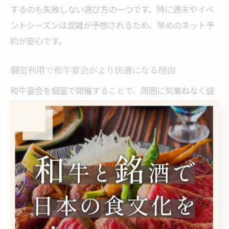
するのも失敗しない選び方の一つです。特に週末やイベ
ントシーズンは混雑が予想されるため、早めのネット予
約が安心です。
個室利用で和牛宴会がより快適になる理由
和牛宴会を個室で開催することで、周囲に気兼ねなく盛
り上がれるのが大きなメリットです。プライベートな空
間は会話が弾みやすく、会社の歓送迎会や同窓会、家族
の集まりにも最適です。店内の設備が充実していれば、
長時間の利用でも快適に過ごせます。
飲み放題付コースや人数に合わせた個室の用意がある店
舗を選べば、幹事の負担も軽減できます。ドリンクや料
理の提供がスムーズな店舗なら、参加者全員が満足しや
すいです。利用者からは「大人数でも周りを気にせず楽