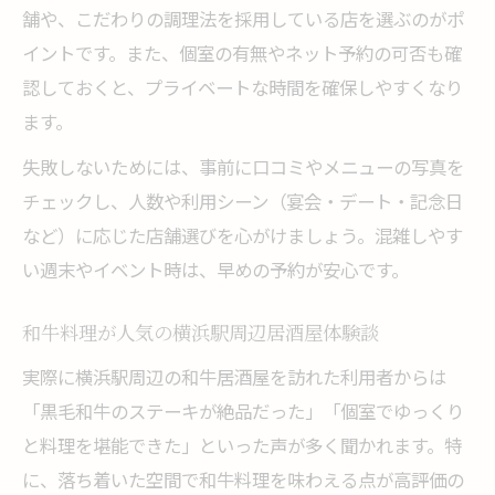
舗や、こだわりの調理法を採用している店を選ぶのがポ
横浜駅で宴会向きの和牛居酒屋を探すコツ
イントです。また、個室の有無やネット予約の可否も確
和牛料理が自慢の宴会向け居酒屋の特徴
認しておくと、プライベートな時間を確保しやすくなり
人数対応可能な和牛居酒屋の選び方
ます。
飲み放題付き和牛コースで宴会を充実
失敗しないためには、事前に口コミやメニューの写真を
横浜駅周辺でコスパ良好な和牛料理を満喫
チェックし、人数や利用シーン（宴会・デート・記念日
コスパ抜群の和牛料理が味わえる居酒屋特
など）に応じた店舗選びを心がけましょう。混雑しやす
集
い週末やイベント時は、早めの予約が安心です。
横浜駅で安くて美味しい和牛を楽しむ秘訣
和牛料理のコストパフォーマンスを徹底比
和牛料理が人気の横浜駅周辺居酒屋体験談
較
実際に横浜駅周辺の和牛居酒屋を訪れた利用者からは
コスパ重視で選ぶ和牛居酒屋のおすすめ
「黒毛和牛のステーキが絶品だった」「個室でゆっくり
和牛をリーズナブルに味わえる横浜駅の魅
と料理を堪能できた」といった声が多く聞かれます。特
力
に、落ち着いた空間で和牛料理を味わえる点が高評価の