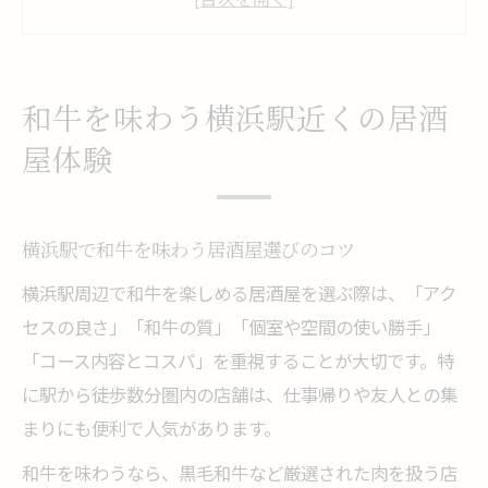
説
和牛を堪能できる横浜駅居酒屋の楽しみ方
横浜駅近くで安く和牛を楽しむ方法とは
和牛を味わう横浜駅近くの居酒
個室で楽しむ横浜駅和牛グルメの魅力
屋体験
和牛を個室でゆったり味わう贅沢な時間
個室完備の和牛居酒屋で楽しむ横浜駅グル
メ
横浜駅で和牛を味わう居酒屋選びのコツ
プライベート空間で和牛料理を満喫する方
横浜駅周辺で和牛を楽しめる居酒屋を選ぶ際は、「アク
法
セスの良さ」「和牛の質」「個室や空間の使い勝手」
「コース内容とコスパ」を重視することが大切です。特
横浜駅周辺の和牛個室居酒屋の選び方
に駅から徒歩数分圏内の店舗は、仕事帰りや友人との集
個室利用で和牛宴会がより快適になる理由
まりにも便利で人気があります。
宴会に最適な和牛居酒屋の選び方指南
和牛を味わうなら、黒毛和牛など厳選された肉を扱う店
宴会に和牛居酒屋が選ばれる理由を解説