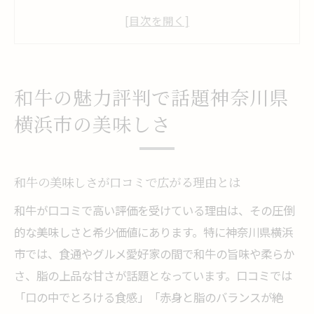
神奈川県横浜市で和牛が選ばれる背景
横浜で話題の和牛ブランドと評判を解説
和牛の魅力が伝わる食べ放題体験の声
和牛人気の秘密を口コミから紐解く
和牛の魅力評判で話題神奈川県
口コミにみる和牛の味わいと品質を探る
横浜市の美味しさ
実際の口コミから見る和牛の味わい体験
和牛の品質と食感の違いを口コミで解説
和牛の美味しさが口コミで広がる理由とは
横浜エリアで語られる和牛の本当の評価
和牛が口コミで高い評価を受けている理由は、その圧倒
和牛の霜降りと赤身の味の感想まとめ
的な美味しさと希少価値にあります。特に神奈川県横浜
口コミ発信者が語る和牛の魅力と選び方
市では、食通やグルメ愛好家の間で和牛の旨味や柔らか
神奈川発和牛ブランド食べ比べのリアルな声
さ、脂の上品な甘さが話題となっています。口コミでは
和牛ブランドごとの特徴を口コミで比較
「口の中でとろける食感」「赤身と脂のバランスが絶
横浜で体験できる和牛食べ比べの感想集