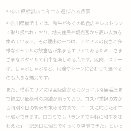
口コミで話題の和牛レストラン体験記
神奈川県横浜市で和牛が選ばれる背景
和牛グルメの新定番を横浜エリアで発見
神奈川県横浜市では、和牛が多くの飲食店やレストラン
和牛の食べ放題や穴場スポットを紹介
で取り扱われており、地元住民や観光客から高い人気を
横浜焼肉ランキング上位の和牛体験談
集めています。その理由の一つは、アクセスの良さと多
本当に満足できる和牛の口コミ体験談集
様なジャンルの飲食店が集まるエリアであるため、さま
和牛好きが語る満足度の高い体験談
ざまなスタイルで和牛を楽しめる点です。焼肉、ステー
キ、しゃぶしゃぶなど、用途やシーンに合わせて選べる
横浜で味わう和牛の本音口コミを厳選
のも大きな魅力です。
和牛口コミで評価された店の特徴を解説
また、横浜エリアには高級店からカジュアルな居酒屋ま
実際に訪れた人の和牛おすすめ体験談
で幅広い価格帯の店舗が揃っており、コスパ重視の方か
焼肉コスパ最強と噂の和牛体験まとめ
ら特別な日の贅沢を求める方まで、ニーズに応じた和牛
体験ができます。口コミでも「ランチで手軽に和牛を味
わえた」「記念日に個室でゆっくり堪能できた」といっ