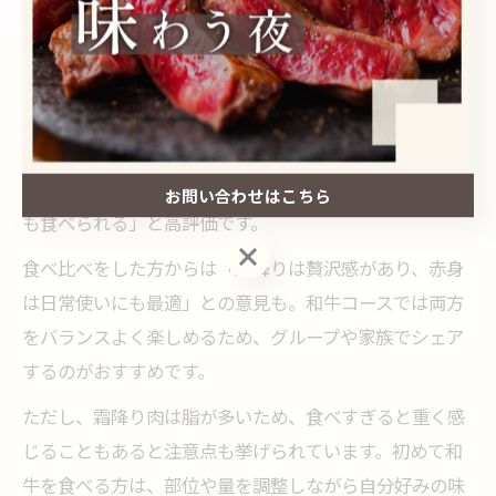
和牛の霜降りと赤身の味の感想まとめ
和牛の霜降りと赤身、それぞれの魅力は口コミでも明確
に分かれています。霜降り肉は「脂の甘みととろける食
感」「一口で幸せになれる」と絶賛される一方、赤身肉
は「肉本来の旨味が濃い」「さっぱりしていていくらで
お問い合わせはこちら
も食べられる」と高評価です。
お問い合わせはこちら
食べ比べをした方からは「霜降りは贅沢感があり、赤身
は日常使いにも最適」との意見も。和牛コースでは両方
をバランスよく楽しめるため、グループや家族でシェア
するのがおすすめです。
ただし、霜降り肉は脂が多いため、食べすぎると重く感
じることもあると注意点も挙げられています。初めて和
牛を食べる方は、部位や量を調整しながら自分好みの味