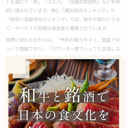
トを通じて「味」「コスパ」「店舗の雰囲気」など多角
的に語られています。特に「横浜焼肉ランキング」や
「神奈川高級焼肉ランキング」では、和牛の質だけでな
く、サービスや空間の満足度も重視されています。
実際に訪れた方からは、「予約が取りやすく、個室でゆ
っくり堪能できた」「カウンター席でシェフと会話しな
がら和牛を味わえた」など、店舗ごとの特徴や魅力が評
価ポイントとして挙げられています。
また、口コミを参考に穴場店を選ぶ人も多く、「横浜焼
肉穴場」や「雰囲気が落ち着いたレストラン」など、口
コミ発信者のリアルな体験が店舗選びの参考になってい
ます。信頼できる投稿を見極めるには、写真付きや具体
的なエピソードが記載された口コミを重視すると良いで
しょう。