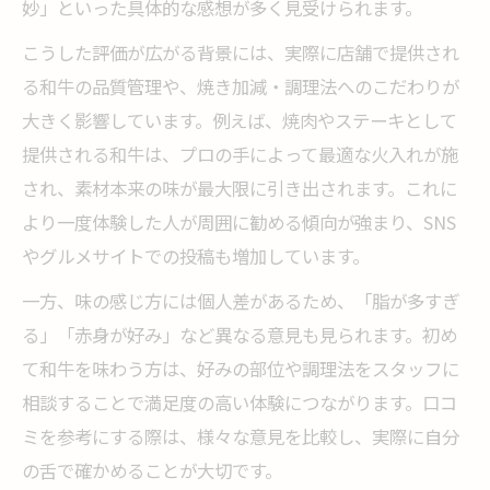
妙」といった具体的な感想が多く見受けられます。
食べ放題で味わう和牛ブランドのリアル評
こうした評価が広がる背景には、実際に店舗で提供され
価
る和牛の品質管理や、焼き加減・調理法へのこだわりが
和牛ランキングに掲載されたブランドの口
大きく影響しています。例えば、焼肉やステーキとして
コミ
提供される和牛は、プロの手によって最適な火入れが施
実際に食べ比べた人の和牛印象を紹介
され、素材本来の味が最大限に引き出されます。これに
美味しい和牛を見極めるポイントと選び方
より一度体験した人が周囲に勧める傾向が強まり、SNS
和牛選びで押さえるべき品質のポイント
やグルメサイトでの投稿も増加しています。
口コミから学ぶ和牛の美味しさの見極め方
一方、味の感じ方には個人差があるため、「脂が多すぎ
和牛の格付けやブランド選びのコツとは
る」「赤身が好み」など異なる意見も見られます。初め
横浜の和牛ステーキ店選び方の秘訣を解説
て和牛を味わう方は、好みの部位や調理法をスタッフに
相談することで満足度の高い体験につながります。口コ
焼肉店で失敗しない和牛の選び方ガイド
ミを参考にする際は、様々な意見を比較し、実際に自分
横浜エリアで体感和牛グルメの新たな発見
の舌で確かめることが大切です。
横浜で見つかる和牛グルメの魅力を探る