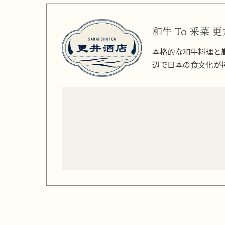
和牛 To 釆菜 
本格的な和牛料理と
辺で日本の食文化が