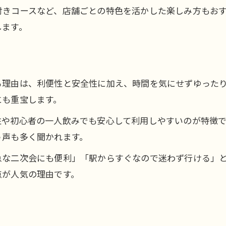
居酒屋を利用して深夜の食事を効率よく
付きコースなど、店舗ごとの特色を活かした楽しみ方もお
伊勢佐木長者町駅周辺の即注文できる居酒屋
します。
静かな夜に合う居酒屋選びの極意
静かな深夜に居酒屋を選ぶポイント
落ち着いた雰囲気の居酒屋で深夜を過ごす
る理由は、利便性と安全性に加え、時間を気にせずゆった
深夜の静けさで味わう居酒屋の魅力
にも重宝します。
駅近で静かな深夜居酒屋の見つけ方
性や初心者の一人飲みでも安心して利用しやすいのが特徴
居酒屋で静かな夜を楽しむためのコツ
う声も多く聞かれます。
お問い合わせはこちら
お問い合わせはこちら
グループで深夜を過ごすための居酒屋活用法
急な二次会にも便利」「駅からすぐなので迷わず行ける」
グループ利用に便利な深夜居酒屋の条件
点が人気の理由です。
深夜に盛り上がる居酒屋シーンの楽しみ方
個室ありの居酒屋でグループ深夜宴会
居酒屋で深夜宴会を満喫する活用ポイント