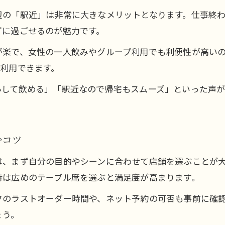
居酒屋を深夜帯に利用するメリットとは
辺の「駅近」は非常に大きなメリットとなります。仕事終
ずに過ごせるのが魅力です。
伊勢佐木長者町駅で終電後に居酒屋活用術
コスパ重視で楽しむ深夜の居酒屋体験
が楽で、女性の一人飲みやグループ利用でも利便性が高い
利用できます。
コスパ抜群の深夜居酒屋選びの秘訣
居酒屋で味わうコスパの良い深夜メニュー
心して飲める」「駅近なので帰宅もスムーズ」といった声
深夜でもお得に楽しめる居酒屋活用法
。
伊勢佐木長者町駅周辺のコスパ居酒屋事情
深夜の居酒屋タイムで節約するポイント
むコツ
伊勢佐木長者町駅近くで深夜に食事を手早く
は、まず自分の目的やシーンに合わせて店舗を選ぶことが
深夜に手早く食事できる居酒屋の探し方
時は広めのテーブル席を選ぶと満足度が高まります。
駅近の居酒屋で深夜グルメを素早く注文
クのラストオーダー時間や、ネット予約の可否も事前に確
深夜の空腹を満たす居酒屋メニュー紹介
ょう。