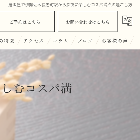
居酒屋で伊勢佐木長者町駅から深夜に楽しむコスパ満点の過ごし方
ご予約はこちら
お問い合わせはこちら
の特徴
アクセス
コラム
ブログ
お客様の声
酒
楽しむコスパ満
ナー
んざい