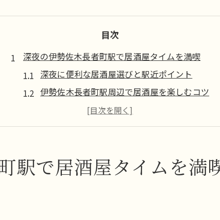
目次
深夜の伊勢佐木長者町駅で居酒屋タイムを満喫
深夜に便利な居酒屋選びと駅近ポイント
伊勢佐木長者町駅周辺で居酒屋を楽しむコツ
駅近で深夜営業の居酒屋が人気の理由
終電後も安心な居酒屋の見極め方
コスパ重視で深夜の居酒屋を堪能する
終電後も安心の居酒屋利用術とは
町駅で居酒屋タイムを満
終電後に使える深夜居酒屋の選び方
居酒屋での深夜グルメ注文のポイント
ト
深夜でも安心な居酒屋の特徴を解説