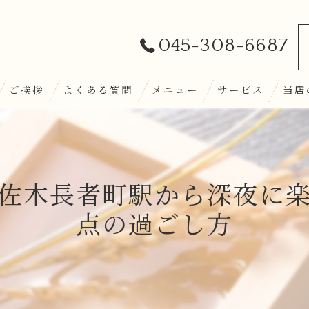
045-308-6687
ご挨拶
よくある質問
メニュー
サービス
当店
和牛
日本
佐木長者町駅から深夜に
ディ
点の過ごし方
おば
和食