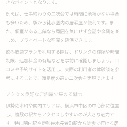
きなポイントとなります。
深夜営業の居酒屋が人気な理由
例えば、仕事終わりの二次会では時間に余裕がない場合
居酒屋で深夜まで楽しむポイント
も多いため、駅から徒歩圏内の居酒屋が便利です。ま
伊勢佐木町で夜を満喫する居酒屋紹介
た、個室がある店舗なら周囲を気にせず会話や余興を楽
雰囲気重視なら居酒屋選びが決め手に
しめ、プライベートな空間を確保できます。
雰囲気が自慢の居酒屋選びのポイント
飲み放題プランを利用する際は、ドリンクの種類や時間
居酒屋で味わう特別な空間の魅力
制限、追加料金の有無などを事前に確認しましょう。口
居酒屋で雰囲気を楽しむための工夫
コミや予約サイトを活用し、実際の利用者の体験談を参
居酒屋選びで印象を左右する雰囲気
考にすることで、満足度の高い二次会を実現できます。
雰囲気重視の方におすすめな居酒屋
アクセス良好な居酒屋で集まる魅力
個室が嬉しい伊勢佐木町のデート提案
伊勢佐木町や関内エリアは、横浜市中区の中心部に位置
個室完備の居酒屋でデートを満喫
し、複数の駅からアクセスしやすいのが大きな魅力で
プライベート感重視の居酒屋選び
す。特に関内駅や伊勢佐木長者町駅から徒歩で行ける居
個室居酒屋で特別なデートを実現