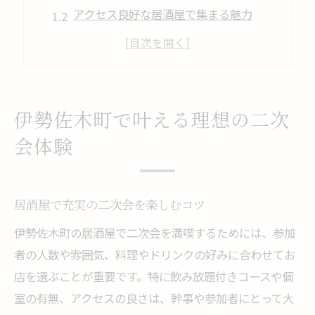
アクセス良好な居酒屋で集まる魅力
伊勢佐木町の居酒屋で盛り上がる方法
関内エリアの居酒屋選びが成功の鍵
居酒屋利用で二次会の満足度を高める
デートにおすすめな居酒屋空間の魅力
伊勢佐木町で叶える理想の二次
居酒屋デートで雰囲気重視の選び方
会体験
落ち着く空間が魅力の居酒屋とは
デートに最適な居酒屋の秘密を紹介
居酒屋で充実の二次会を楽しむコツ
居酒屋で特別な夜を演出するポイント
伊勢佐木町の居酒屋で二次会を満喫するためには、参加
カップルに人気の居酒屋空間を解説
者の人数や雰囲気、料理やドリンクの好みに合わせてお
夜遅くまで楽しめる伊勢佐木町の居酒屋案内
店を選ぶことが重要です。特に飲み放題付きコースや個
夜遅くまで営業の居酒屋活用術
室の有無、アクセスの良さは、幹事や参加者にとって大
終電後も安心な居酒屋の選び方