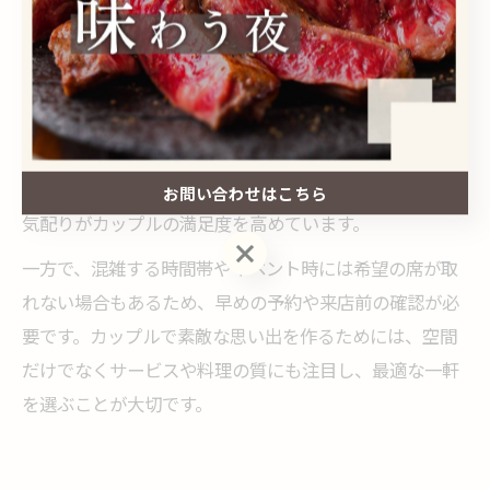
特別なデートシーンにも選ばれています。照明を落とし
た店内や、和モダンなインテリアも人気の理由です。
また、周囲の目を気にせずに会話ができるため、「ゆっ
くり話せた」「二人だけの時間を満喫できた」といった
口コミ評価も高いです。料理の盛り付けやドリンクの提
供タイミングにもこだわる店舗が増えており、細やかな
お問い合わせはこちら
気配りがカップルの満足度を高めています。
お問い合わせはこちら
一方で、混雑する時間帯やイベント時には希望の席が取
れない場合もあるため、早めの予約や来店前の確認が必
要です。カップルで素敵な思い出を作るためには、空間
だけでなくサービスや料理の質にも注目し、最適な一軒
を選ぶことが大切です。