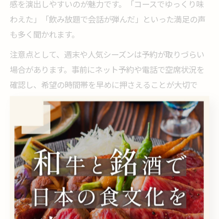
感を演出しやすいのが魅力です。「コースでゆっくり味
わえた」「飲み放題で会話が弾んだ」といった満足の声
も多く聞かれます。
注意点として、週末や人気シーズンは予約が取りづらい
場合があります。事前にネット予約や電話で空席状況を
確認し、希望の時間帯を早めに押さえることが大切で
す。特別な夜を確実に楽しむためにも、計画的な準備が
成功の鍵となります。
カップルに人気の居酒屋空間を解説
カップルに人気の居酒屋空間は、やはり「個室」や「半
個室」、「カウンター席」などプライベート感を重視し
た作りがポイントです。伊勢佐木町の居酒屋では、二人
の距離が自然と縮まる落ち着いた空間が多く、記念日や