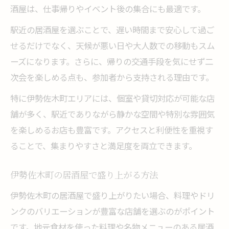
酒屋は、仕事帰りやイベント後の集合にも最適です。
居酒屋の個室活用でデートが充実
駅近の居酒屋を選ぶことで、遅い時間まで安心して過ご
デートにおすすめな個室居酒屋とは
せるだけでなく、天候が悪い日や大人数での移動もスム
終電後も安心な居酒屋利用術を伝授
ーズになります。さらに、帰りの交通手段を気にせず二
終電後も楽しめる居酒屋活用ポイント
次会を楽しめる点も、参加者から支持される理由です。
居酒屋で遅い時間も安心な理由とは
特に伊勢佐木町エリアには、個室や貸切対応が可能な店
深夜帯の居酒屋利用術を徹底解説
舗が多く、駅近でありながら静かな空間や特別な雰囲気
終電を逃しても安心な居酒屋の魅力
を楽しめるお店も豊富です。アクセスと利便性を重視す
夜遅くまで利用できる居酒屋の選び方
ることで、集まりやすさと満足度を両立できます。
伊勢佐木町の居酒屋で盛り上がる方法
伊勢佐木町の居酒屋で盛り上がりたい場合、料理やドリ
ンクのバリエーションが豊富な店舗を選ぶのがポイント
です。地元食材を使った料理や名物メニューのある居酒