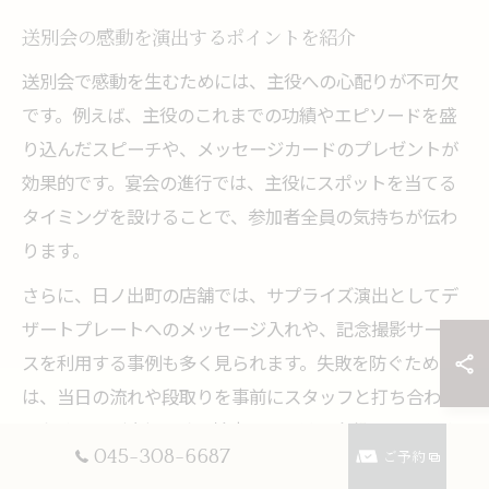
送別会の感動を演出するポイントを紹介
送別会で感動を生むためには、主役への心配りが不可欠
です。例えば、主役のこれまでの功績やエピソードを盛
り込んだスピーチや、メッセージカードのプレゼントが
効果的です。宴会の進行では、主役にスポットを当てる
タイミングを設けることで、参加者全員の気持ちが伝わ
ります。
さらに、日ノ出町の店舗では、サプライズ演出としてデ
ザートプレートへのメッセージ入れや、記念撮影サービ
スを利用する事例も多く見られます。失敗を防ぐために
は、当日の流れや段取りを事前にスタッフと打ち合わせ
ておくことが大切です。幹事としては、主役だけでなく
045-308-6687
ご予約
参加者全員が楽しめるよう、時間配分や休憩タイミング