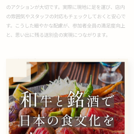
のアクションが大切です。実際に現地に足を運び、店内
の雰囲気やスタッフの対応もチェックしておくと安心で
す。こうした細やかな配慮が、参加者全員の満足度向上
と、思い出に残る送別会の実現につながります。
個室宴会なら日ノ出町で送別会
が格別に盛り上がる
送別会が盛り上がる個室宴会の工夫を紹介
送別会を神奈川県横浜市中区日ノ出町で開催する際、個
室宴会の工夫が盛り上がりの鍵となります。個室のメリ
ットは、周囲の目を気にせず自由に会話や演出ができる