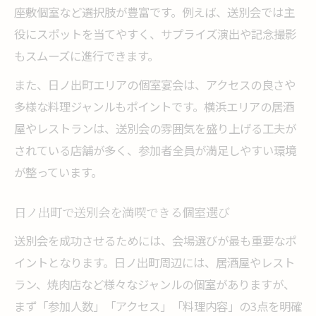
座敷個室など選択肢が豊富です。例えば、送別会では主
個室宴会ならではの送別会サプライズ例
役にスポットを当てやすく、サプライズ演出や記念撮影
送別会の雰囲気を高める個室宴会の魅力
もスムーズに進行できます。
参加人数に合った送別会会場の見極め方
また、日ノ出町エリアの個室宴会は、アクセスの良さや
送別会参加人数別の会場選びポイント
多様な料理ジャンルもポイントです。横浜エリアの居酒
最適な送別会場を人数で見極めるコツ
屋やレストランは、送別会の雰囲気を盛り上げる工夫が
送別会の規模に合わせた会場の選定術
されている店舗が多く、参加者全員が満足しやすい環境
人数に応じた送別会会場の探し方を解説
が整っています。
参加人数で変わる送別会会場の選択肢
日ノ出町で送別会を満喫できる個室選び
心に残る送別会を日ノ出町で実現する方法
送別会を成功させるためには、会場選びが最も重要なポ
送別会で心に残る演出を叶えるコツ
イントとなります。日ノ出町周辺には、居酒屋やレスト
日ノ出町で送別会を特別にする秘訣とは
ラン、焼肉店など様々なジャンルの個室がありますが、
送別会の感動を演出するポイントを紹介
まず「参加人数」「アクセス」「料理内容」の3点を明確