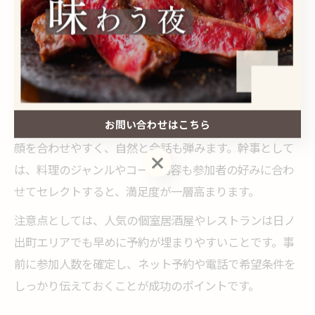
点です。そのため、送別される方へのメッセージ動画の
上映や、参加者全員での記念撮影など、プライベートな
空間ならではの演出が可能となります。
さらに、個室のレイアウトや座席配置を工夫すること
で、一体感を高めやすくなります。例えば、円卓やコの
お問い合わせはこちら
字型の配置にすることで、送別される方を中心に全員が
顔を合わせやすく、自然と会話も弾みます。幹事として
お問い合わせはこちら
は、料理のジャンルやコース内容も参加者の好みに合わ
せてセレクトすると、満足度が一層高まります。
注意点としては、人気の個室居酒屋やレストランは日ノ
出町エリアでも早めに予約が埋まりやすいことです。事
前に参加人数を確定し、ネット予約や電話で希望条件を
しっかり伝えておくことが成功のポイントです。