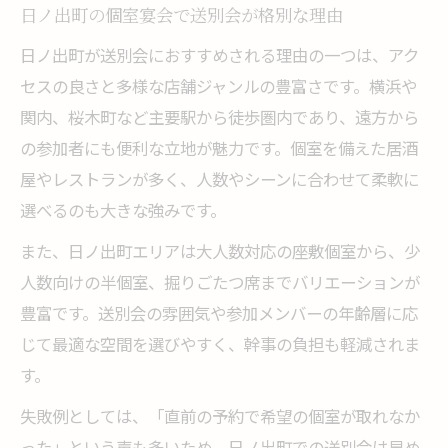
日ノ出町の個室宴会で送別会が格別な理由
日ノ出町が送別会におすすめされる理由の一つは、アク
セスの良さと多様な店舗ジャンルの豊富さです。横浜や
関内、桜木町など主要駅から徒歩圏内であり、遠方から
の参加者にも便利な立地が魅力です。個室を備えた居酒
屋やレストランが多く、人数やシーンに合わせて柔軟に
選べるのも大きな強みです。
また、日ノ出町エリアは大人数対応の座敷個室から、少
人数向けの半個室、掘りごたつ席までバリエーションが
豊富です。送別会の雰囲気や参加メンバーの年齢層に応
じて最適な空間を選びやすく、幹事の負担も軽減されま
す。
失敗例としては、「直前の予約で希望の個室が取れなか
った」という声も多いため、日ノ出町での送別会は早め