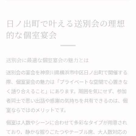
送別会向け個室宴会が人気の理由を紹介
送別会幹事が知るべき宴会場選びの極意
日ノ出町で叶える送別会の理想
送別会幹事が押さえるべき宴会場の条件
的な個室宴会
宴会場選びで送別会を成功に導くポイント
送別会幹事必見の宴会場選定術を伝授
送別会に最適な個室宴会の魅力とは
送別会に適した宴会場の見極め方のコツ
送別会の宴会を神奈川県横浜市中区日ノ出町で開催する
幹事が注意したい送別会会場のチェック項
際、個室宴会の魅力は「プライベートな空間で心置きな
目
く語り合えること」にあります。周囲を気にせず、参加
個室宴会なら日ノ出町で送別会が格別に盛り上
者同士で思い出話や感謝の気持ちを共有できるのは、個
がる
室ならではのメリットです。
送別会が盛り上がる個室宴会の工夫を紹介
個室は人数やシーンに合わせて多彩なタイプが用意され
日ノ出町の個室宴会で送別会が格別な理由
ており、静かな掘りごたつやテーブル席、大人数対応の
送別会で個室宴会を活用した演出アイデア