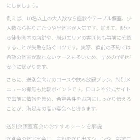
心に残る送別会の進行アイデアと工夫
にしましょう。
送別会を印象深くする演出例を提案
例えば、10名以上の大人数なら座敷やテーブル個室、少
宴会プラン成功の鍵は個室の使い方にあり
人数なら掘りごたつや半個室が人気です。加えて、駅か
送別会で失敗しない個室活用術とは
ら徒歩圏内の店舗や、周辺エリアの雰囲気も事前に確認
宴会プランで個室を活かす実践ポイント
することが失敗を防ぐコツです。実際、直前の予約では
送別会を盛り上げる個室のアレンジ方法
希望の個室が取れないケースも多いため、早めの予約が
安心に繋がります。
個室で送別会を快適に進める配置の工夫
宴会プランに役立つ個室利用のコツ
さらに、送別会向けのコースや飲み放題プラン、特別メ
ニューの有無も比較ポイントです。口コミや公式サイト
で事前に情報を集め、希望条件をお店にしっかり伝える
ことが、満足度の高い宴会へと導きます。
送別会個室宴会のおすすめシーンを解説
送別会の個室宴会は、主役を送り出すシーンや、部署ご