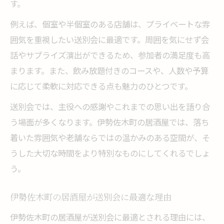
す。
送別会で大人数に対応できる居酒屋選び
例えば、個室や半個室のある店舗は、プライベートな雰
大人数送別会のための予約時ポイント
囲気を重視したい送別会に最適です。周囲を気にせず会
伊勢佐木町で大人数送別会が叶う秘訣
話やサプライズ演出ができるため、参加者の満足度も高
送別会幹事が知るべき座席配置の工夫
まります。また、飲み放題付きのコースや、人数や予算
人数確認が重要な送別会の居酒屋予約術
に応じて柔軟に対応できる点も魅力のひとつです。
雰囲気重視の送別会は伊勢佐木町で決まり
送別会では、主役への感謝やこれまでの思い出を語り合
送別会にふさわしい雰囲気の居酒屋選定法
う場面が多くなります。伊勢佐木町の居酒屋では、落ち
伊勢佐木町で雰囲気抜群な送別会を実現
着いた雰囲気や老舗ならではの温かみのある空間が、そ
老舗居酒屋で送別会の特別な時間を演出
うした大切な時間をより特別なものにしてくれるでしょ
送別会で和モダンな居酒屋空間を楽しむ
う。
送別会は雰囲気重視の居酒屋で記憶に残す
伊勢佐木町の居酒屋が送別会に最適な理由
送別会に最適な居酒屋の選び方徹底解説
伊勢佐木町の居酒屋が送別会に最適とされる理由には、
送別会の居酒屋選びで外せないポイント