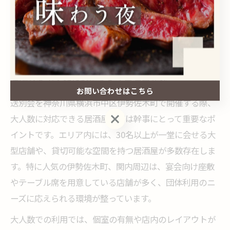
大人数送別会に選びたい居酒屋
のコツ
送別会で大人数に対応できる居酒屋選び
お問い合わせはこちら
送別会を神奈川県横浜市中区伊勢佐木町で開催する際、
お問い合わせはこちら
大人数に対応できる居酒屋選びは幹事にとって重要なポ
イントです。エリア内には、30名以上が一堂に会せる大
型店舗や、貸切可能な空間を持つ居酒屋が多数存在しま
す。特に人気の伊勢佐木町、関内周辺は、宴会向け座敷
やテーブル席を用意している店舗が多く、団体利用のニ
ーズに応えられる環境が整っています。
大人数での利用では、個室の有無や店内のレイアウトが