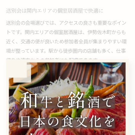
送別会は関内エリアの個室居酒屋で快適に
送別会の会場選びでは、アクセスの良さも重要なポイン
トです。関内エリアの個室居酒屋は、伊勢佐木町からも
近く、交通の便が良いため参加者全員が集まりやすい環
境が整っています。駅から徒歩圏内の店舗も多く、仕事
帰りや遠方からの参加者にも配慮できます。
さらに、関内エリアは個室居酒屋のバリエーションも豊
富で、和食・洋食・創作料理など多彩なジャンルから選
択可能です。送別会向けのコースや飲み放題プランも充
実しており、予算や人数に合わせた柔軟な対応が期待で
きます。快適な個室空間で、主役とともに思い出深い時
間を過ごしましょう。