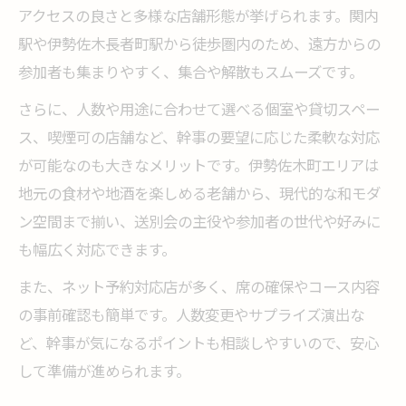
アクセスの良さと多様な店舗形態が挙げられます。関内
送別会に最適な伊勢佐木町居酒屋の特徴
駅や伊勢佐木長者町駅から徒歩圏内のため、遠方からの
送別会におすすめの居酒屋比較方法
参加者も集まりやすく、集合や解散もスムーズです。
送別会向け居酒屋の選び方を実例で紹介
さらに、人数や用途に合わせて選べる個室や貸切スペー
送別会に失敗しない居酒屋選定のコツ
ス、喫煙可の店舗など、幹事の要望に応じた柔軟な対応
喫煙可や掘りごたつも！居酒屋利用術
が可能なのも大きなメリットです。伊勢佐木町エリアは
送別会で喫煙可居酒屋を選ぶポイント
地元の食材や地酒を楽しめる老舗から、現代的な和モダ
掘りごたつ席で送別会を快適に楽しむコツ
ン空間まで揃い、送別会の主役や参加者の世代や好みに
送別会に便利な居酒屋設備の活用法
も幅広く対応できます。
喫煙や座席タイプで送別会の満足度アップ
また、ネット予約対応店が多く、席の確保やコース内容
送別会にぴったりな居酒屋の利用テクニッ
の事前確認も簡単です。人数変更やサプライズ演出な
ク
ど、幹事が気になるポイントも相談しやすいので、安心
して準備が進められます。