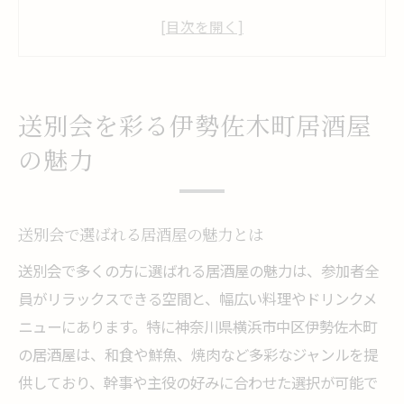
送別会にぴったりな空間と雰囲気を体感
送別会成功のカギは伊勢佐木町の老舗にあ
り
伊勢佐木長者町周辺で送別会におすすめの
送別会を彩る伊勢佐木町居酒屋
居酒屋
の魅力
個室充実の空間で送別会なら伊勢佐木町
送別会に個室が人気の理由と選び方
伊勢佐木町で個室送別会を満喫するポイン
送別会で選ばれる居酒屋の魅力とは
ト
送別会で多くの方に選ばれる居酒屋の魅力は、参加者全
送別会向け個室居酒屋の魅力と活用法
員がリラックスできる空間と、幅広い料理やドリンクメ
ニューにあります。特に神奈川県横浜市中区伊勢佐木町
個室完備居酒屋で送別会をプライベートに
の居酒屋は、和食や鮮魚、焼肉など多彩なジャンルを提
送別会は関内エリアの個室居酒屋で快適に
供しており、幹事や主役の好みに合わせた選択が可能で
大人数送別会に選びたい居酒屋のコツ