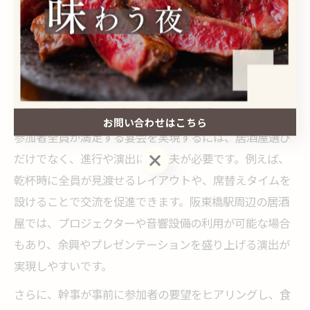
したメニュー変更が可能な店舗も増えてきており、事前
の相談や下見を活用することで、トラブルを未然に防ぐ
ことができます。幹事としては、店舗の柔軟な対応力も
重視したいポイントです。
居酒屋で参加者全員が満足する仕掛け
お問い合わせはこちら
参加者全員が満足する宴会を実現するには、居酒屋選び
お問い合わせはこちら
だけでなく、進行や演出にも工夫が必要です。例えば、
乾杯時に全員が見渡せるレイアウトや、席替えタイムを
設けることで交流を促進できます。阪東橋駅周辺の居酒
屋では、プロジェクターや音響設備の利用が可能な場合
もあり、余興やプレゼンテーションを盛り上げる演出が
実現しやすいです。
さらに、幹事が事前に参加者の要望をヒアリングし、食