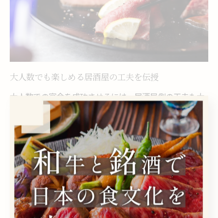
大人数でも楽しめる居酒屋の工夫を伝授
大人数での宴会を成功させるには、居酒屋側の工夫も大
きなポイントです。阪東橋駅近くの居酒屋では、掘りご
たつ席やテーブル席、完全個室など多様な席種が用意さ
れており、グループの雰囲気や目的に合わせて選べま
す。例えば、落ち着いた個室なら会話を楽しみやすく、
賑やかなフロア席なら一体感が生まれやすいでしょう。
加えて、コース料理や飲み放題プランの充実も大人数宴
会には欠かせません。参加者のアレルギーや好みに配慮