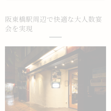
参加者想いの居酒屋選択が快適開催の鍵
居酒屋利用で楽しい集まりを叶える秘訣
阪東橋駅周辺で快適な大人数宴
居酒屋宴会で盛り上がるポイントとは
会を実現
大人数でも楽しめる居酒屋の工夫を伝授
居酒屋で参加者全員が満足する仕掛け
宴会に最適な居酒屋のサービス活用術
居酒屋ならではの演出で集まりが華やぐ
大人数に対応した居酒屋選びの新常識
大人数宴会は居酒屋の席タイプを要確認
居酒屋比較で重視したい対応人数の幅
居酒屋での飲み放題やコース選びの秘訣
貸切や個室対応居酒屋の見抜き方