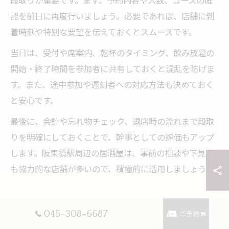
段取りが重要です。まず、予約内容や人数、コースの確
認を前日に再度行いましょう。必要であれば、店舗に到
着時刻や特別な要望を伝えておくとスムーズです。
当日は、受付や席案内、乾杯のタイミング、飲み放題の
開始・終了時間を参加者に共有しておくと混乱を防げま
す。また、途中参加や遅刻者への対応方法も決めておく
と安心です。
最後に、会計や忘れ物チェック、退店時の流れまで段取
りを明確にしておくことで、幹事としての評価もアップ
します。阪東橋駅周辺の居酒屋は、事前の相談や下見に
も協力的な店舗が多いので、積極的に活用しましょう。
045-308-6687
参加者満足度を高める居酒屋活
ご予約