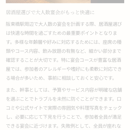
居酒屋選びで予算と満足度を両立する方法
賢い幹事が実践する宴会準備のコツ
居酒屋選びで大人数宴会がもっと快適に
居酒屋予約前の確認事項を徹底解説
阪東橋駅周辺で大人数の宴会を計画する際、居酒屋選び
大人数で失敗しない居酒屋選びの秘訣
は快適な時間を過ごすための最重要ポイントとなりま
す。多様な年齢層や好みに対応するためには、座席の種
席の配置や人数変更に強い居酒屋が安心
類やコース内容、飲み放題の有無など、細かい部分まで
幹事が押さえるべき居酒屋のチェック項目
確認することが大切です。特に宴会コースが豊富な居酒
居酒屋宴会で当日慌てない段取り術
屋では、参加者のアレルギーや嗜好にも柔軟に対応でき
参加者満足度を高める居酒屋活用法
る場合が多いため、事前に相談しておくと安心です。
居酒屋の料理や飲み放題で満足度UP
また、幹事としては、予算やサービス内容が明確な店舗
参加者の好みに合う居酒屋の選び方
を選ぶことでトラブルを未然に防ぐことができます。口
居酒屋ならではの交流促進アイデア
コミや公式サイトで実際の雰囲気や料理写真をチェック
満足度を重視した居酒屋のコース活用
し、必要に応じて下見を行うことで、参加者全員が満足
宴会が盛り上がる居酒屋の演出術
できる宴会に近づけます。失敗例として、全員が座れな