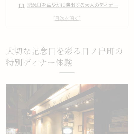
記念日を華やかに演出する大人のディナー
体験
カップルに人気の横浜記念日ディナーの魅
力
落ち着いた雰囲気で叶う記念日ディナーの
大切な記念日を彩る日ノ出町の
過ごし方
特別ディナー体験
カジュアルにも楽しめる記念日ディナー提
案
家族で集う記念日ディナーのおすすめポイ
ント
半個室で味わう落ち着きの記念日ディナー提案
半個室で過ごす穏やかな記念日ディナーの
魅力
記念日を静かに祝う個室空間でのおすすめ