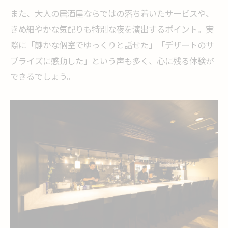
出
また、大人の居酒屋ならではの落ち着いたサービスや、
横浜で楽しむ大人向け記念日ディナーサプ
きめ細やかな気配りも特別な夜を演出するポイント。実
ライズ
際に「静かな個室でゆっくりと話せた」「デザートのサ
個室で叶うサプライズ記念日ディナー体験
プライズに感動した」という声も多く、心に残る体験が
横浜で家族やカップルに最適な記念日ディナー
できるでしょう。
選び
家族と過ごす横浜記念日ディナーの選び方
カップルにおすすめの記念日ディナー体験
カジュアルに楽しめる記念日ディナーの魅
力
予算を意識した記念日ディナーの選択ポイ
ント
大学生にも人気な記念日ディナーの特徴