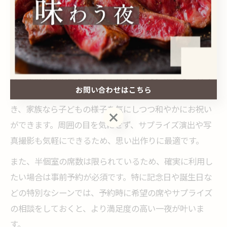
す。特に記念日などの大切な日には、プライベート感が
重視される傾向が強く、半個室の人気が高まっていま
す。
半個室の魅力は、会話や食事を妨げられずに、ふたりだ
け・家族だけの空間を確保できる点です。例えば、カッ
お問い合わせはこちら
プルなら静かに語り合いながら特別なコースを堪能で
き、家族なら子どもの様子を気にしつつ和やかにお祝い
お問い合わせはこちら
ができます。周囲の目を気にせず、サプライズ演出や写
真撮影も気軽にできるため、思い出作りに最適です。
また、半個室の席数は限られているため、確実に利用し
たい場合は事前予約が必須です。特に記念日や誕生日な
どの特別なシーンでは、予約時に希望の席やサプライズ
の相談をしておくと、より満足度の高い一夜が叶いま
す。