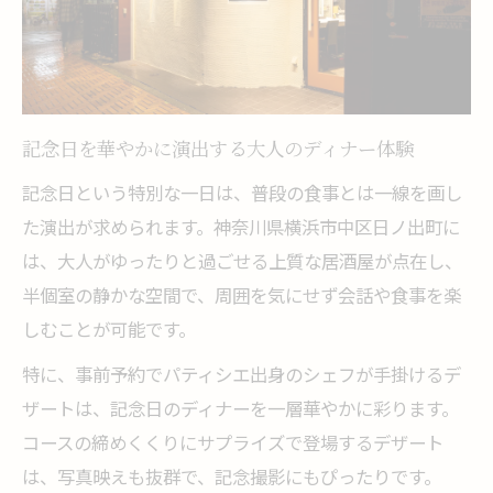
体験
大人のための記念日ディナーは半個室が人
気
横浜で個室を活用した記念日ディナープラ
記念日を華やかに演出する大人のディナー体験
ン
記念日という特別な一日は、普段の食事とは一線を画し
家族やカップルで半個室記念日ディナーを
た演出が求められます。神奈川県横浜市中区日ノ出町に
満喫
は、大人がゆったりと過ごせる上質な居酒屋が点在し、
サプライズ演出も叶う大人の記念日を楽しむ方
半個室の静かな空間で、周囲を気にせず会話や食事を楽
法
しむことが可能です。
記念日にぴったりなサプライズ演出のコツ
特に、事前予約でパティシエ出身のシェフが手掛けるデ
サプライズで印象深い記念日ディナーを実
ザートは、記念日のディナーを一層華やかに彩ります。
現
コースの締めくくりにサプライズで登場するデザート
パティシエ特製デザートで記念日を彩る演
は、写真映えも抜群で、記念撮影にもぴったりです。