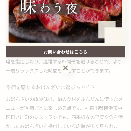
家族の会食にも最適です。静かな空間で、出汁の香りや
季節の食材の味をじっくり堪能できるのは、おばんざい
レストランならではの魅力と言えるでしょう。
実際に利用したお客様からは「周囲を気にせずゆっくり
語らえる」「料理が一品一品丁寧で安心して食べられ
お問い合わせはこちら
る」といった声が寄せられています。予約時には静かな
席を指定したり、混雑する時間帯を避けることで、より
お問い合わせはこちら
一層リラックスした時間を過ごすことができます。
季節を感じるおばんざいの選び方ガイド
おばんざいの醍醐味は、旬の食材をふんだんに使ったメ
ニューが季節ごとに楽しめる点です。神奈川県横浜市中
区日ノ出町のレストランでも、四季折々の野菜や魚を活
かしたおばんざいを提供している店舗が多く見られま