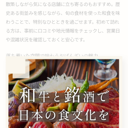
散策しながら気になる店舗に立ち寄るのもおすすめ。歴
史ある街並みを感じながら、旬の食材を使った和食を味
わうことで、特別なひとときを過ごせます。初めて訪れ
る方は、事前に口コミや地元情報をチェックし、営業日
や混雑状況を確認しておくと安心です。
落ち着いた空間で味わうおばんざいの魅力
落ち着いた空間で味わうおばんざいは、食事そのものが
贅沢な癒しの時間へと変わります。神奈川県横浜市中区
日ノ出町の多くのおばんざいレストランは、席の間隔や
照明、インテリアなど細部にまでこだわり、居心地の良
さを追求しています。
特に、カウンター席や半個室を設けている店舗では、一
人でもグループでも落ち着いて過ごせるため、女子会や