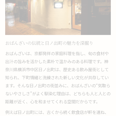
くつろげるおばんざいレストラン探訪記
おばんざいレストランで過ごす至福の時間
心地よい空間で楽しむおばんざいの魅力
おばんざいレストランの選び方とポイント
食事も会話も弾むおばんざい体験のすすめ
おばんざいの伝統と日ノ出町の魅力を深掘り
長居したくなるおばんざいレストランの魅
おばんざいは、京都発祥の家庭料理を指し、旬の食材や
力
出汁の旨みを活かした素朴で温かみのある料理です。神
女子会にも最適な日ノ出町のおばんざい空間
奈川県横浜市中区日ノ出町は、歴史ある飲み屋街として
女子会にぴったりなおばんざいレストラン
知られ、下町情緒と洗練された新しい文化が共存してい
ゆっくり過ごせるおばんざいランチの魅力
ます。そんな日ノ出町の街並みに、おばんざいの“気取ら
ないやさしさ”がよく馴染む理由は、どちらも人と人との
女性も安心できるおばんざい空間の選び方
距離が近く、心を和ませてくれる空間だからです。
日ノ出町で叶えるおばんざい女子会体験
おばんざいで彩る女子会のおすすめシーン
例えば日ノ出町には、古くから続く飲食店が軒を連ね、