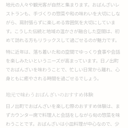
地元の人々や観光客が自然と集まります。おばんざいレ
車移動でも安心できるおばんざいの魅力紹介
ストランも、手づくりの惣菜や和の味わいを大切にしな
車で行けるおばんざいレストランの選び方
がら、肩肘張らずに楽しめる雰囲気を大切にしていま
駐車場完備のおばんざい店で安心ランチ
す。こうした伝統と地域の温かさが融合した空間は、初
おばんざいを車移動でも楽しむコツとは
めて訪れる方もリラックスして過ごせるのが魅力です。
ドライブ帰りに寄りたいおばんざい体験
特に近年は、落ち着いた和の空間でゆっくり食事や会話
アクセス良好なおばんざいレストラン案内
を楽しみたいというニーズが高まっています。日ノ出町
長居したい人へ贈るおばんざいレストラン案内
でおばんざいを味わうことで、忙しい日常から離れ、心
ゆったり過ごせるおばんざいレストラン特
身ともに癒やされる時間を過ごせるでしょう。
集
おばんざいで長時間くつろげる店の魅力
地元で味わうおばんざいのおすすめ体験
長居歓迎のおばんざい店で楽しむ食事時間
日ノ出町でおばんざいを楽しむ際のおすすめ体験は、ま
おばんざいを味わいながら会話も弾む空間
ずカウンター席で料理人と会話をしながら旬の惣菜を味
わうことです。おばんざいは小皿料理が中心なので、少
静かに過ごせるおばんざいレストランの選