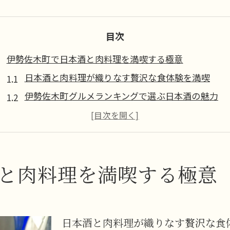
目次
伊勢佐木町で日本酒と肉料理を満喫する極意
日本酒と肉料理が織りなす贅沢な食体験を満喫
伊勢佐木町グルメランキングで選ぶ日本酒の魅力
老舗グルメの日本酒と肉料理の楽しみ方
日本酒と肉料理で食べ歩きをさらに充実させるコツ
居酒屋で味わう日本酒と和牛の相性を探る
和牛と日本酒の相性を楽しむ伊勢佐木町の魅力
と肉料理を満喫する極意
和牛と日本酒のペアリングで味わう至福の時間
伊勢佐木町の老舗グルメで日本酒を堪能する方法
日本酒と肉料理が織りなす贅沢な食
日本酒が引き立てる和牛肉料理の魅力を発見