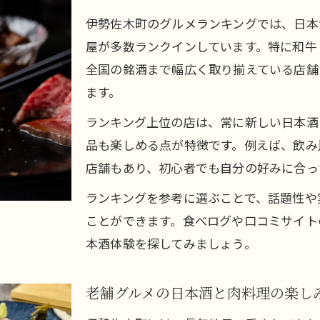
記念日や会食に最適な日本酒と肉料理の提案
伊勢佐木町のグルメランキングでは、日本
静かな雰囲気で日本酒の味わいを深める工夫
屋が多数ランクインしています。特に和牛 
伊勢佐木町グルメ探しで見逃せない日本酒時間
全国の銘酒まで幅広く取り揃えている店舗
伊勢佐木町グルメと日本酒で満たされる至福の瞬間
ます。
ランキング常連の居酒屋で日本酒の奥深さを体感
ランキング上位の店は、常に新しい日本酒
食べログで注目の日本酒と肉料理を徹底比較
品も楽しめる点が特徴です。例えば、飲み
日本酒と相性抜群の肉料理を探す楽しみ方
店舗もあり、初心者でも自分の好みに合っ
伊勢佐木町食べ歩きで日本酒の新たな発見を
お問い合わせはこちら
お問い合わせはこちら
ランキングを参考に選ぶことで、話題性や
自分好みの日本酒と肉料理に出会うヒント
ことができます。食べログや口コミサイト
自分好みの日本酒と肉料理を見つけるコツ
本酒体験を探してみましょう。
伊勢佐木長者町駅周辺で日本酒体験を最大化
グルメランキングから探す日本酒の選び方
老舗グルメの日本酒と肉料理の楽し
日本酒と肉料理で叶える理想の食事シーン