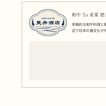
和牛 To 釆菜 
本格的な和牛料理と
辺で日本の食文化が