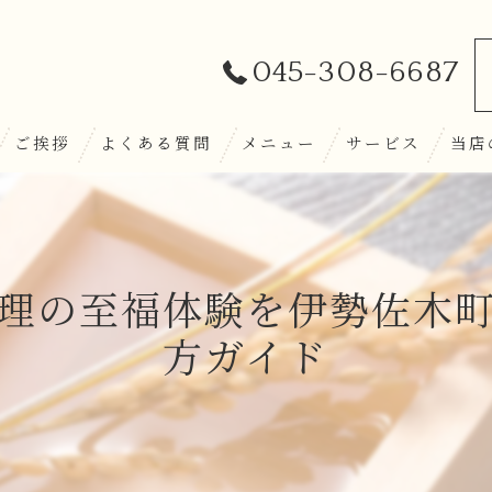
045-308-6687
ご挨拶
よくある質問
メニュー
サービス
当店
和牛
日本
理の至福体験を伊勢佐木
ディ
方ガイド
おば
和食