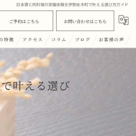
日本酒と肉料理の至福体験を伊勢佐木町で叶える選び方ガイド
ご予約はこちら
お問い合わせはこちら
の特徴
アクセス
コラム
ブログ
お客様の声
酒
町で叶える選び
ナー
んざい