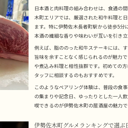
伊勢佐木町食べ歩きで見つける日本酒の美味しさ
日本酒と肉料理の組み合わせは、食通の間
木町エリアでは、厳選された和牛料理と日
人気居酒屋で楽しむ和牛と日本酒の絶妙な組み合わ
ます。特に伊勢佐木長者町駅から徒歩5分
本格肉料理に合う日本酒の選び方を徹底解説
本酒の繊細な香りや味わいが互いを引き立
本格肉料理と日本酒の選び方のコツを伝授
例えば、脂ののった和牛ステーキには、す
伊勢佐木町で人気の日本酒ペアリング術
旨味を余すことなく感じられるのが魅力で
肉料理に合わせたい日本酒の特徴と選定基準
や煮込み料理と相性抜群です。初めての方
日本酒と肉料理で味わう食べ歩きの新提案
タッフに相談するのもおすすめです。
食通も納得の日本酒と肉料理の選び方
このようなペアリング体験は、普段の食事
落ち着いた食空間で日本酒体験を深める方法
の集まりや記念日、ゆったりとした一人飲
落ち着いた空間で日本酒と肉料理を楽しむ極意
喫できるのが伊勢佐木町の居酒屋の魅力で
伊勢佐木町で日本酒体験を充実させる店選び
日本酒と肉料理を堪能できる個室居酒屋の魅力
伊勢佐木町グルメランキングで選ぶ